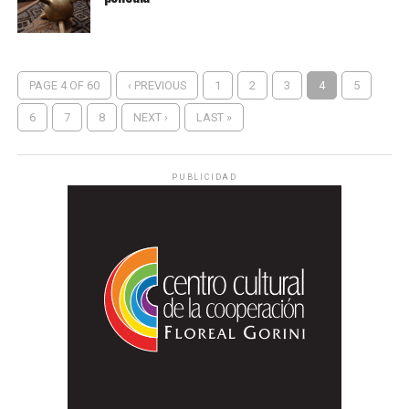
PAGE 4 OF 60
‹ PREVIOUS
1
2
3
4
5
6
7
8
NEXT ›
LAST »
PUBLICIDAD