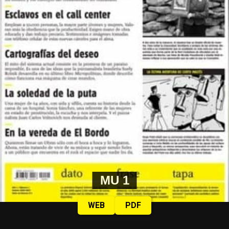
MU 1
WEB
PDF