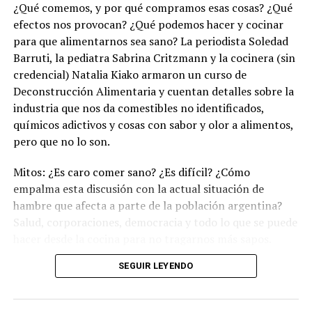
¿Qué comemos, y por qué compramos esas cosas? ¿Qué
efectos nos provocan? ¿Qué podemos hacer y cocinar
para que alimentarnos sea sano? La periodista Soledad
Barruti, la pediatra Sabrina Critzmann y la cocinera (sin
credencial) Natalia Kiako armaron un curso de
Deconstrucción Alimentaria y cuentan detalles sobre la
industria que nos da comestibles no identificados,
químicos adictivos y cosas con sabor y olor a alimentos,
pero que no lo son.
Mitos: ¿Es caro comer sano? ¿Es difícil? ¿Cómo
empalma esta discusión con la actual situación de
hambre que afecta a parte de la población argentina?
Salud, corporaciones, democracia y todo lo que se puede
hacer desde la cocina para no tragarnos más sapos.
(Escuchá el programa completo)
.
SEGUIR LEYENDO
Descargar los archivos de audio:
Bloque 1
/
Bloque 2