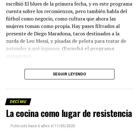
escribió El blues de la primera fecha, y en este programa
cuenta sobre los recomienzos, pero también habla del
fútbol como negocio, como cultura que ahora las
mujeres toman como propia. Hay pases filtrados al
presente de Diego Maradona, tacos destinados a la
zurda de Leo Messi, y pisadas de pelota para tratar de
entender a qué jugamos.
(Escuchá el programa
completo)
.
Descargar los archivos de audio:
Bloque 1
/
Bloque 2
SEGUIR LEYENDO
Descargar el programa
La reproducción de este programa es libre. Sólo tenés
DECÍ MU
que mandar un mail a
infolavaca@yahoo.com.ar
para
La cocina como lugar de resistencia
emitir todos los programas de Decí MU
Publicada
hace 6 años
el
11/05/2020