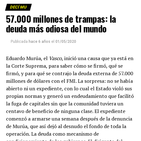
DECÍ MU
Foto: Martina Perosa
57.000 millones de trampas: la
Descargar el programa
La reproducción de este programa es libre. Sólo tenés
deuda más odiosa del mundo
que mandar un mail a
infolavaca@yahoo.com.ar
para
emitir todos los programas de Decí MU
Publicada
hace 6 años
el
01/05/2020
Eduardo Murúa, el
Vasco
, inició una causa que ya está en
la Corte Suprema, para saber cómo se firmó, qué se
firmó, y para qué se contrajo la deuda externa de 57.000
millones de dólares con el FMI. La sorpresa: no se había
abierto ni un expediente, con lo cual el Estado violó sus
propias normas y generó un endeudamiento que facilitó
la fuga de capitales sin que la comunidad tuviera un
centavo de beneficio de ninguna clase. El expediente
comenzó a armarse una semana después de la denuncia
de Murúa, que así dejó al desnudo el fondo de toda la
operación. La deuda como mecanismo de