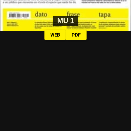
MU 1
WEB
PDF