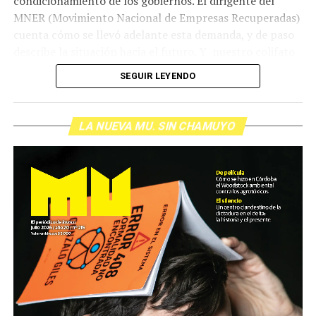
condicionamiento de los gobiernos. El dirigente del
MNER (Movimiento Nacional de Empresas Recuperadas)
cuenta cómo se llevó adelante esta demanda, y de paso
describe la situación hacia el futuro. Y nuestro colifato
de cabecera Hugo López va a dar una definición
SEGUIR LEYENDO
inolvidable sobre los normales y los anormales. Como
siempre, Pablo Marchetti que llega con música y con El
grito pelado.
(Escuchá el programa completo)
LA NUEVA MU. SIN CHAMUYO
Descargar los archivos de audio:
Bloque 1
/
Bloque 2
Foto: Nacho Yuchark
Descargar el programa
La reproducción de este programa es libre. Sólo tenés
que mandar un mail a
infolavaca@yahoo.com.ar
para
emitir todos los programas de Decí MU