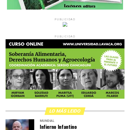
PUBLICIDAD
Década perdida: Marta Montero,
PUBLICIDAD
mamá de Lucía Pérez
“Estamos como el día 1”. La frase de la madre de la joven
asesinada en 2016 remite a aquel año: cuando
denunciaron que dos narcofemicidas habían abusado y
asesinado a su hija, hasta hoy, dos juicios después, pues la
impunidad sigue consagrada. De motivar el Primer Paro
Violencia policial en Constitución:
Nacional de Mujeres a la decisión que tomó Marta ahora:
estudiar abogacía. La injusticia como una tortura y la
La ley y el orden
lucha como un tejido social que sigue en Mar del Plata,
LO MÁS LEIDO
con un centro cultural, un bachillerato y un movimiento
MUNDIAL
que no se amilana.
La Policía de la Ciudad asesinó a Víctor Vargas (foto)
Infierno Infantino
Acompañando la marcha y una percepción sobre los varones: