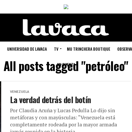
UNIVERSIDAD DE LAVACA
TV
MU TRINCHERA BOUTIQUE
OBSERVA
All posts tagged "petróleo"
MI CUENTA
VENEZUELA
La verdad detrás del botín
Por Claudia Acuña y Lucas Pedulla Lo dijo sin
metáforas y con mayúsculas: “Venezuela está
completamente rodeada por la mayor armada
jamás reunida en la historia...