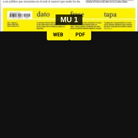
MU 1
WEB
PDF