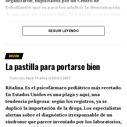
organizaron, impulsados por un Centro de
Estudiantes que es para los adultos la demostración
de que no todo está perdido. El lema de esta movida:
“Que la educación pública no sea una utopía”.
(más…)
SEGUIR LEYENDO
MU06
La pastilla para portarse bien
Publicada
hace 19 años
el
03/07/2007
Ritalina. Es el psicofármaco pediátrico más recetado.
En Estados Unidos es una plaga y aquí, una
tendencia peligrosa: según los registros, ya se
duplicó la importación de la droga. Los especialistas
alertan sobre el diagnóstico irresponsable de un
síndrome que parece inventado por los laboratorios,