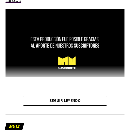
(más…)
SEGUIR LEYENDO
MU12