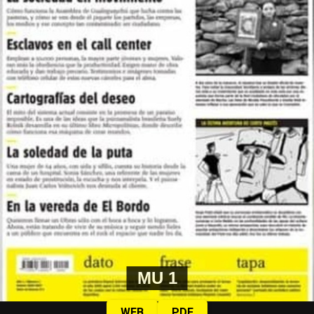
MU 1
WEB
PDF