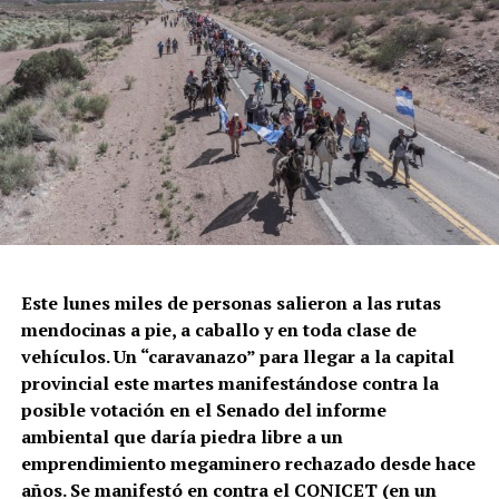
El momento en el que la policía de la Ciudad dispara
contra Gabriel González.
Este lunes miles de personas salieron a las rutas
mendocinas a pie, a caballo y en toda clase de
Correpi (la Coordinadora contra la represión policial e
vehículos. Un “caravanazo” para llegar a la capital
institucional), afirmó: “Juan Gabriel recibió un impacto
provincial este martes manifestándose contra la
directo al cuerpo. No sabemos todavía qué tipo de
posible votación en el Senado del informe
cartuchería utilizaron, pero a corta distancia y directo a
ambiental que daría piedra libre a un
zonas vitales como tórax y abdomen, un disparo de
emprendimiento megaminero rechazado desde hace
escopeta es letal, tanto con cartuchos antitumulto (con
años. Se manifestó en contra el CONICET (en un
postas de goma) o todo propósito (con postas de