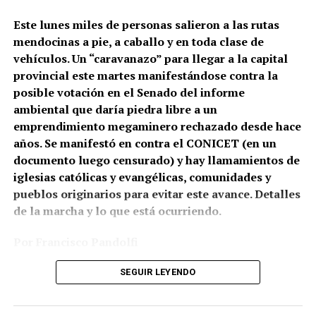
contra Gabriel González.
Este lunes miles de personas salieron a las rutas
mendocinas a pie, a caballo y en toda clase de
Correpi (la Coordinadora contra la represión policial e
vehículos. Un “caravanazo” para llegar a la capital
institucional), afirmó: “Juan Gabriel recibió un impacto
provincial este martes manifestándose contra la
directo al cuerpo. No sabemos todavía qué tipo de
posible votación en el Senado del informe
cartuchería utilizaron, pero a corta distancia y directo a
ambiental que daría piedra libre a un
zonas vitales como tórax y abdomen, un disparo de
emprendimiento megaminero rechazado desde hace
escopeta es letal, tanto con cartuchos antitumulto (con
años. Se manifestó en contra el CONICET (en un
postas de goma) o todo propósito (con postas de
documento luego censurado) y hay llamamientos de
plomo). Hasta un cartucho de estruendo (sin munición)
iglesias católicas y evangélicas, comunidades y
puede herir o matar a corta distancia. Por eso los
pueblos originarios para evitar este avance. Detalles
protocolos de uso de armas largas prohíben
de la marcha y lo que está ocurriendo.
terminantemente disparar directamente al cuerpo con
cualquier tipo de cartuchería”.
Por Francisco Pandolfi
Fotos: Archivo por el Agua de Mendoza
SEGUIR LEYENDO
El pueblo de Mendoza empezó este lunes la “Nueva