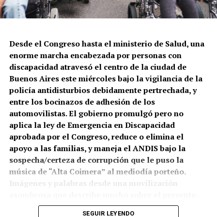
matar. En este caso a Leonardo Vargas, quien quedó
gravemente herido y pelea por sobrevivir. Lo que
cuentan testigos: le dispararon tres tiros cuando
intentaba que una persona en situación de calle no le
Desde el Congreso hasta el ministerio de Salud, una
robara su celular.
enorme marcha encabezada por personas con
discapacidad atravesó el centro de la ciudad de
Buenos Aires este miércoles bajo la vigilancia de la
policía antidisturbios debidamente pertrechada, y
entre los bocinazos de adhesión de los
automovilistas. El gobierno promulgó pero no
aplica la ley de Emergencia en Discapacidad
El mapa del caravanazo.
aprobada por el Congreso, reduce o elimina el
apoyo a las familias, y maneja el ANDIS bajo la
A pie, a caballo, en autos y toda clase de vehículos la
sospecha/certeza de corrupción que le puso la
provincia salió a las rutas y calles. Lo que está en
música de “Alta Coimera” al mediodía porteño.
juego es una explotación de la minería metalífera a
Imágenes y palabras desde una movilización
gran escala, de oro y cobre, que atraviesa la cuenca
Vecinas y vecinos de Constitución, reclamando en la
asombrosa que describe mucho sobre el presente.
del Río Mendoza y abastece a una población de 1,5
calle. La policía disparó contra una persona a la que le
millones de habitantes, a más de 9.000 industrias y
estaban robando el celular.
SEGUIR LEYENDO
Por Sergio Ciancaglini.
Fotos Juan