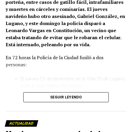
porteña, entre casos de gatillo fácil, intrafamiliares
y muertes en cárceles y comisarías.
El jueves
navideño hubo otro asesinado, Gabriel González, en
Lugano, y este domingo la policía disparó a
Leonardo Vargas en Constitución, un vecino que
estaba tratando de evitar que le robaran el celular.
Está internado, peleando por su vida.
En 72 horas la Policía de la Ciudad fusiló a dos
personas:
El jueves 25 de diciembre, en la Villa 20 de Lugano,
mató a Juan Gabriel González.
SEGUIR LEYENDO
Este domingo 28 de diciembre, en el barrio porteño
de Constitución, ejecutó a Leonardo Vargas, que
ahora lucha por su vida en el hospital Ramos Mejía.
ACTUALIDAD
El crimen de Lugano