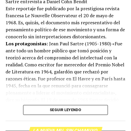
Sartre entrevista a Daniel Cohn Bendit
decapitado en mayo de 2015.
Este reportaje fue publicado por la prestigiosa revista
Honduras y México, por su parte, tienen problemas muy
francesa Le Nouvelle Observateur el 20 de mayo de
parecidos: a la violencia contra periodistas se añade la
1968. Es, quizás, el documento más representativo del
impunidad en las investigaciones.
pensamiento político de ese movimiento y una forma de
“En el primer semestre de 2015, la CIDH ha registrado
conocerlo sin interpretaciones distorsionantes.
un número preocupante de asesinatos de
Los protagonistas:
Jean Paul Sartre (1905-1980) «Fue
comunicadores y trabajadores de medios, cuyos motivos
ante todo un hombre público que tomó posición y
no están esclarecidos”, dice el informe anual de la
teorizó acerca del compromiso del intelectual con la
Comisión Interamericana de Derechos Humanos sobre
realidad. Como escritor fue merecedor del Premio Nobel
Honduras.
de Literatura en 1964, galardón que rechazó por
Más que muertes
razones éticas. Fue profesor en El Havre y en París hasta
A la violencia, el país centroamericano suma el reciente
1945, fecha en la que renunció para consagrarse
cierre de uno de los periódicos más tradicionales y que
plenamente a liderar el movimiento existencialista»,
resaltó por su defensa de la democracia durante el golpe
dice su biógrafo. El 19 de mayo de 1968 Sartre decidió
de Estado de 2009: Diario Tiempo.
poner el cuerpo y en plena revuelta, dio una clase
Paradójicamente, el cierre del diario está ligado a la
SEGUIR LEYENDO
magistral en la Universidad tomada por los estudiantes.
caída de una de las familias más poderosas del país: la
Días después, se publicó este diálogo con uno de los
de Jaime Rosenthal, a quien el Departamento del Tesoro
referentes del movimiento, Daniel Cohn Bendit, un
de Estados Unidos acusa de legitimación de capitales
LA NUEVA MU. SIN CHAMUYO