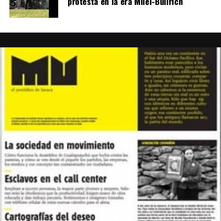
protesta en la era Milei-Bullrich
se llama de un modo vago «el malestar estudiantil» y de
la voluntad de acción de una parte de la juventud,
decepcionada por la inacción de las clases que ejercen el
poder. La minoría activa pudo, por el hecho de ser
teóricamente más conciente y estar mejor preparada,
encender el detonador y penetrar por la brecha. Pero
eso es todo. Los otros podían seguir o no seguir. Sucede
que han seguido. Pero después, ninguna vanguardia ha
podido tomar la dirección del movimiento. Sus
militantes pudieron participar en las acciones de un
modo decidido pero desaparecieron absorvidos por el
movimiento. Se los encuentra en los comités de
coordinación, donde su papel es importante, pero en
ningún momento hubo oportunidad de que estas
vanguardias desempeñaran un papel directivo.
Es el punto esencial. Sirve para destacar que es
necesario abandonar la teoría de «la vanguardia
dirigente» para adoptar aquella -más simple y más
honrada- de «la minoría activa» que desempeña el papel