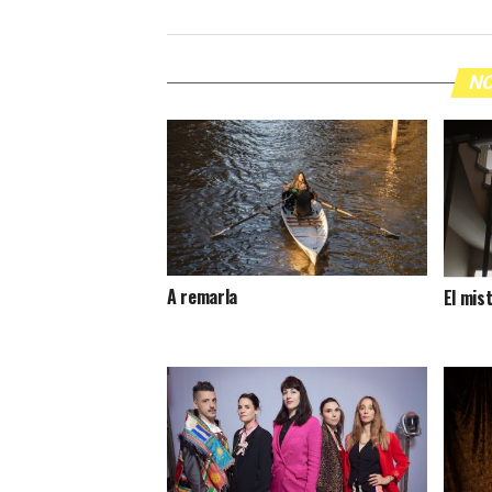
NO
A remarla
El mis