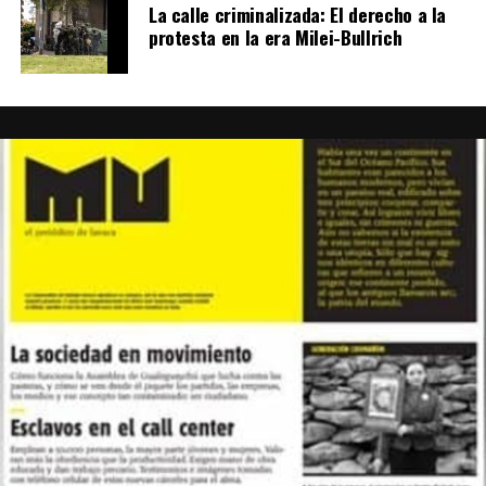
La calle criminalizada: El derecho a la
protesta en la era Milei-Bullrich
Kartun, Fanego y Goity
Otrxs artistas se sumaron a la consigna de defensa de la
cultura teatral. Sebastián Furman, ganador por música
original del show de Bla Bla y Cía,
Modelo vivo muerto
,
mencionó también a la Escuela Nacional de
Experimentación y Realización Escenográfica (ENERC) y
al Instituto Nacional de Cine y Artes Audiovisuales
(INCAA): “Defendamos nuestras instituciones, que son
orgullo nacional”. El dramaturgo Mauricio Kartun fue
galardonado por su trayectoria y agradeció al INT:
“Todos los espectáculos que estrené en los últimos
veinte años tuvieron de alguna manera u otra el apoyo
del Instituto. Hoy está pasando un momento
dramático”.