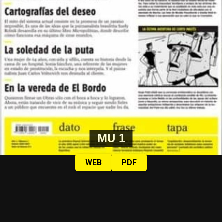
Modelo vivo muerto
ganó como mejor obra teatro off y
Manu Fanego destacó “el trabajo colectivo,
MU 1
independiente es lo que nos sostiene”. El ganador del
Martín Fierro de oro, Gabriel
Puma
Goitiy recordó a sus
WEB
PDF
maestrxs de la Escuela Nacional de Arte Dramático,
actual Universidad Nacional de las Artes (UNA). “Qué
importante es la educación pública. Todos los que
estamos acá damos todo por el teatro, al teatro hay que
militarlo. Es fundamental el Instituto Nacional del