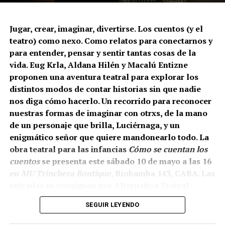
celebran el arte y señalan el peligro que representa la
puesta en marcha del decreto 345 que desfinancia al
Jugar, crear, imaginar, divertirse. Los cuentos (y el
Instituto Nacional del Teatro.
teatro) como nexo. Como relatos para conectarnos y
para entender, pensar y sentir tantas cosas de la
vida. Eug Krla, Aldana Hilén y Macalú Entizne
proponen una aventura teatral para explorar los
distintos modos de contar historias sin que nadie
nos diga cómo hacerlo. Un recorrido para reconocer
nuestras formas de imaginar con otrxs, de la mano
de un personaje que brilla, Luciérnaga, y un
enigmático señor que quiere mandonearlo todo. La
obra teatral para las infancias
Cómo se cuentan los
cuentos
se presenta este sábado 10 de mayo a las 16
en
MU Trinchera Boutique
, Riobamba 143, CABA. Las
entradas se consiguen por Alternativa Teatral.
Por la black carpet pasaron distintxs artistas para
expresar su apoyo al INT. Eran esperadxs por tres
SEGUIR LEYENDO
Luciérnaga va en busca de historias. Esas historias se
conductorxs vestidos elegantemente con llamativos
tranforman en cuentos. ¿Cuántos cuentos quedan por