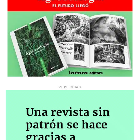
Lucia Aduriz, Valeria Correa, Malena Solda, Esteban
Meloni, Martín Flores Cárdenas, Analía Couceyro, entre
otrxs.
Fotos: Ana Julia Firpo.
PUBLICIDAD
El Parlamento de Pilar
Durante la ceremonia de entrega de premios, conducida