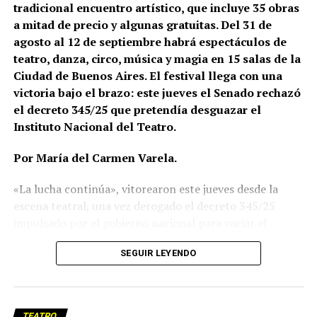
tradicional encuentro artístico, que incluye 35 obras
a mitad de precio y algunas gratuitas. Del 31 de
agosto al 12 de septiembre habrá espectáculos de
teatro, danza, circo, música y magia en 15 salas de la
Ciudad de Buenos Aires. El festival llega con una
victoria bajo el brazo: este jueves el Senado rechazó
el decreto 345/25 que pretendía desguazar el
Instituto Nacional del Teatro.
Por María del Carmen Varela.
«La lucha continúa», vitorearon este jueves desde la
escena teatral, una vez derogado el decreto 345/25
impulsado por el gobierno nacional para vaciar el
Instituto Nacional del Teatro (INT).
SEGUIR LEYENDO
En ese plan colectivo de continuar la resistencia, la
revista Llegás, que ya lleva más de dos décadas
visibilizando e impulsando la escena local, organiza la 8ª
TEATRO