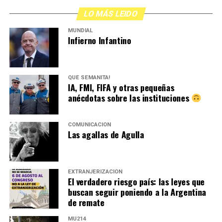
Gracias al INT nosotras con Piel de lava pudimos llevar
LO MÁS LEIDO
nuestro teatro a un montón de ciudades del país y para
eso fue fundamental el INT, por eso sigamos
MUNDIAL
Infierno Infantino
defendiéndolo. No van a poder con el teatro y sobre
todo van a ganar la batalla si se nos va el entusiasmo.
Así que militemos el entusiasmo”. Pilar fue ovacionada
por sus colegas.
QUÉ SEMANITA!
IA, FMI, FIFA y otras pequeñas
anécdotas sobre las instituciones
COMUNICACIÓN
Las agallas de Agulla
EXTRANJERIZACIÓN
El verdadero riesgo país: las leyes que
buscan seguir poniendo a la Argentina
de remate
MU214