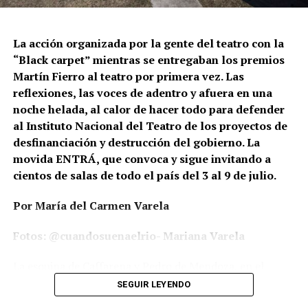
Esta comunión artística impulsada por Llegás se da en
un contexto de preocupación por el avance del gobierno
La acción organizada por la gente del teatro con la
nacional contra todo el ámbito de la cultura. La
“Black carpet” mientras se entregaban los premios
derogación del decreto 345/25 es un bálsamo para la
Martín Fierro al teatro por primera vez. Las
escena teatral, porque sin el funcionamiento natural del
reflexiones, las voces de adentro y afuera en una
INT corren serio riesgo la permanencia de muchas salas
noche helada, al calor de hacer todo para defender
de teatro independiente en todo el país. Luego de su
al Instituto Nacional del Teatro de los proyectos de
tratamiento en Diputados, el Senado rechazó el decreto
desfinanciación y destrucción del gobierno. La
por amplia mayoría: 57 rechazos, 13 votos afirmativos y
movida ENTRÁ, que convoca y sigue invitando a
una abstención.
cientos de salas de todo el país del 3 al 9 de julio.
“Realizar un festival es continuar con el aporte a la
Por María del Carmen Varela
producción de eventos culturales desde diversos puntos
de vista, ya que todos los hacedores
Fotos: @cuandosuenaelrio- Mariana Varela
de Llegás pertenecemos a diferentes disciplinas
La esquina de Caffarena y Pedro de Mendoza, en el
artísticas. A lo largo de nuestros 21 años mantenemos la
barrio de La Boca, donde está ubicada La Usina del Arte
gratuidad de nuestro medio de comunicación, una señal
SEGUIR LEYENDO
es el lugar donde en una noche de lunes helada se
de identidad del festival que mantiene el espíritu de