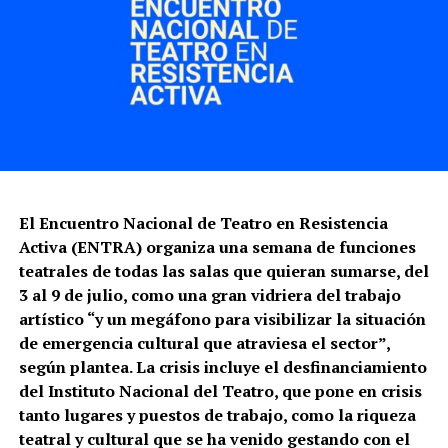
Por la black carpet pasaron distintxs artistas para
expresar su apoyo al INT. Eran esperadxs por tres
El Encuentro Nacional de Teatro en Resistencia
conductorxs vestidos elegantemente con llamativos
Activa (ENTRA) organiza una semana de funciones
tapados noventosos. Presentaron a cada artista y les
teatrales de todas las salas que quieran sumarse, del
preguntaron por qué es importante que el INT se
3 al 9 de julio, como una gran vidriera del trabajo
mantenga en actividad. El primero en desfilar por la
artístico “y un megáfono para visibilizar la situación
alfombra negra fue el director teatral Alejandro
de emergencia cultural que atraviesa el sector”,
Tantanián, nominado
por El trágico reinado de Eduardo
según plantea. La crisis incluye el desfinanciamiento
II, El corazón del daño y Como nunca otra vez
. “Me
del Instituto Nacional del Teatro, que pone en crisis
parece un desastre lo que está pasando. Hay que derogar
tanto lugares y puestos de trabajo, como la riqueza
ese decreto ya. Es algo que tiene que ir por la vía legal,
teatral y cultural que se ha venido gestando con el
se tienen que encargar nuestros representantes”. El