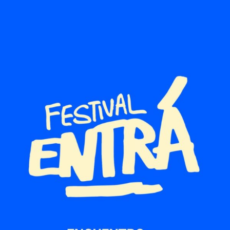
rato entran en fila a la fiesta donde se reconoce el
trabajo de actores, actrices, directorxs, coreógrafxs,
escenógrafxs y vestuaristas del teatro independiente,
oficial y comercial. En la plaza que está frente a la Usina,
otra alfombra se prepara.
La alfombra negra o
black carpet
se despliega sobre el
piso para evidenciar que el teatro está en peligro. Sin
Instituto Nacional de Teatro ¡No habrá nada que
premiar!, indica la bandera sostenida por trabajadorxs
de las Artes Escénicas y graduadxs de la UNA que
celebran el arte y señalan el peligro que representa la
puesta en marcha del decreto 345 que desfinancia al
Instituto Nacional del Teatro.