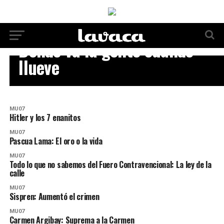
MU07
Dónde va la gente cuando
llueve
MU07
Hitler y los 7 enanitos
MU07
Pascua Lama: El oro o la vida
MU07
Todo lo que no sabemos del Fuero Contravencional: La ley de la
calle
MU07
Sispren: Aumentó el crimen
MU07
Carmen Argibay: Suprema a la Carmen