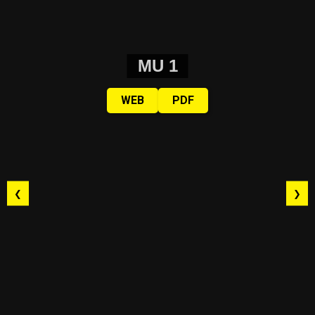
MU 1
WEB
PDF
❮
❯