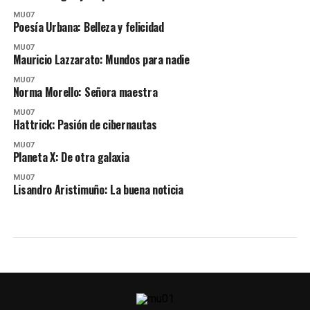
MU07
Poesía Urbana: Belleza y felicidad
MU07
Mauricio Lazzarato: Mundos para nadie
MU07
Norma Morello: Señora maestra
MU07
Hattrick: Pasión de cibernautas
MU07
Planeta X: De otra galaxia
MU07
Lisandro Aristimuño: La buena noticia