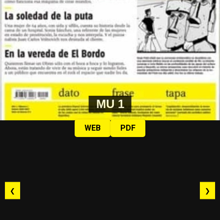
MU 1
WEB
PDF
❮
❯