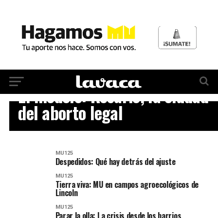
MU125
El modelo: Rosario, la ciudad
del aborto legal
MU125
Despedidos: Qué hay detrás del ajuste
MU125
Tierra viva: MU en campos agroecológicos de
Lincoln
MU125
Parar la olla: La crisis desde los barrios