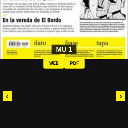
MU 1
WEB
PDF
❮
❯