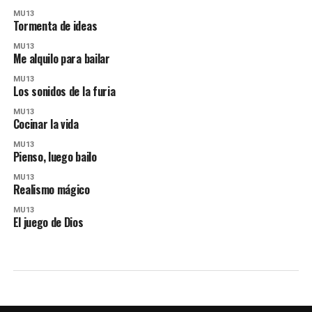
MU13
Tormenta de ideas
MU13
Me alquilo para bailar
MU13
Los sonidos de la furia
MU13
Cocinar la vida
MU13
Pienso, luego bailo
MU13
Realismo mágico
MU13
El juego de Dios