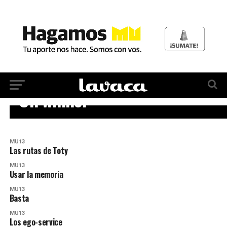
MU13
Un winner
MU13
Las rutas de Toty
MU13
Usar la memoria
MU13
Basta
MU13
Los ego-service