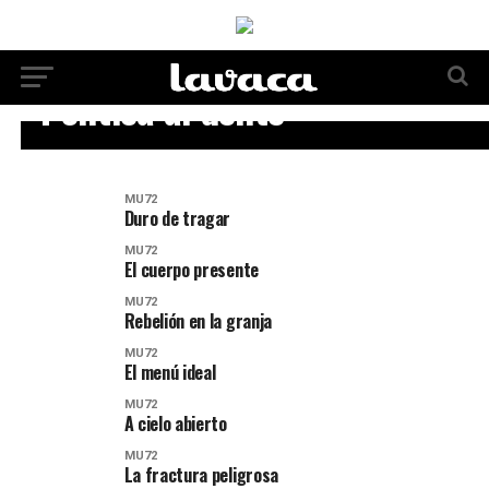
MU72
Política al dente
MU72
Duro de tragar
MU72
El cuerpo presente
MU72
Rebelión en la granja
MU72
El menú ideal
MU72
A cielo abierto
MU72
La fractura peligrosa