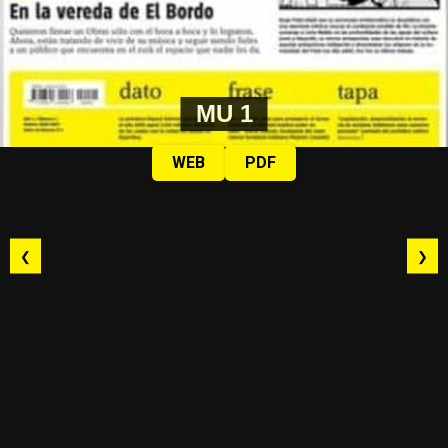
MU 1
WEB
PDF
❮
❯