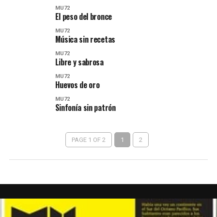
MU72
El peso del bronce
MU72
Música sin recetas
MU72
Libre y sabrosa
MU72
Huevos de oro
MU72
Sinfonía sin patrón
PAGE 1 OF 2
1
2