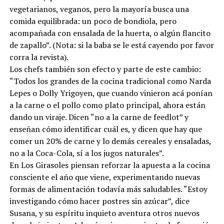
saludable, que es distinto. Nosotros tenemos clientes
vegetarianos, veganos, pero la mayoría busca una
comida equilibrada: un poco de bondiola, pero
acompañada con ensalada de la huerta, o algún flancito
de zapallo”. (Nota: si la baba se le está cayendo por favor
corra la revista).
Los chefs también son efecto y parte de este cambio:
“Todos los grandes de la cocina tradicional como Narda
Lepes o Dolly Yrigoyen, que cuando vinieron acá ponían
a la carne o el pollo como plato principal, ahora están
dando un viraje. Dicen “no a la carne de feedlot” y
enseñan cómo identificar cuál es, y dicen que hay que
comer un 20% de carne y lo demás cereales y ensaladas,
no a la Coca-Cola, sí a los jugos naturales”.
En Los Girasoles piensan reforzar la apuesta a la cocina
consciente el año que viene, experimentando nuevas
formas de alimentación todavía más saludables. “Estoy
investigando cómo hacer postres sin azúcar”, dice
Susana, y su espíritu inquieto aventura otros nuevos