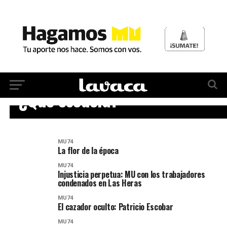
MU74
¿Qué escuela?
MU74
La flor de la época
MU74
Injusticia perpetua: MU con los trabajadores
condenados en Las Heras
MU74
El cazador oculto: Patricio Escobar
MU74