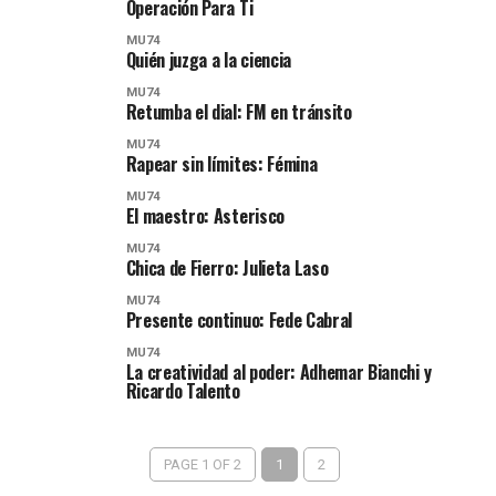
Operación Para Ti
MU74
Quién juzga a la ciencia
MU74
Retumba el dial: FM en tránsito
MU74
Rapear sin límites: Fémina
MU74
El maestro: Asterisco
MU74
Chica de Fierro: Julieta Laso
MU74
Presente continuo: Fede Cabral
MU74
La creatividad al poder: Adhemar Bianchi y
Ricardo Talento
PAGE 1 OF 2
1
2