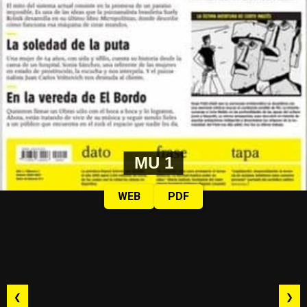
MU 1
WEB
PDF
❮
❯