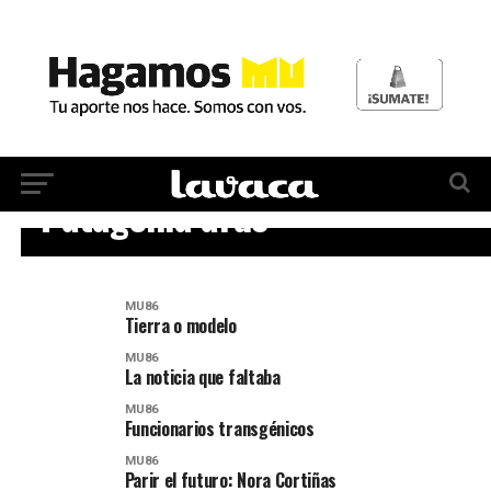
MU86
Patagonia arde
MU86
Tierra o modelo
MU86
La noticia que faltaba
MU86
Funcionarios transgénicos
MU86
Parir el futuro: Nora Cortiñas