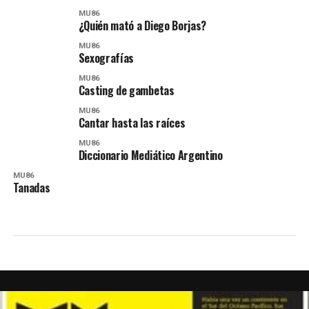
MU86
¿Quién mató a Diego Borjas?
MU86
Sexografías
MU86
Casting de gambetas
MU86
Cantar hasta las raíces
MU86
Diccionario Mediático Argentino
MU86
Tanadas