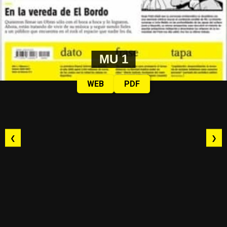
MU 1
WEB
PDF
❮
❯