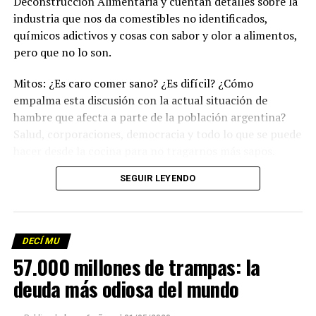
Deconstrucción Alimentaria y cuentan detalles sobre la
industria que nos da comestibles no identificados,
químicos adictivos y cosas con sabor y olor a alimentos,
pero que no lo son.
Mitos: ¿Es caro comer sano? ¿Es difícil? ¿Cómo
empalma esta discusión con la actual situación de
hambre que afecta a parte de la población argentina?
Salud, corporaciones, democracia y todo lo que se puede
hacer desde la cocina para no tragarnos más sapos.
(Escuchá el programa completo)
.
SEGUIR LEYENDO
Descargar los archivos de audio:
Bloque 1
/
Bloque 2
DECÍ MU
Foto: Martina Perosa
57.000 millones de trampas: la
Descargar el programa
La reproducción de este programa es libre. Sólo tenés
deuda más odiosa del mundo
que mandar un mail a
infolavaca@yahoo.com.ar
para
emitir todos los programas de Decí MU