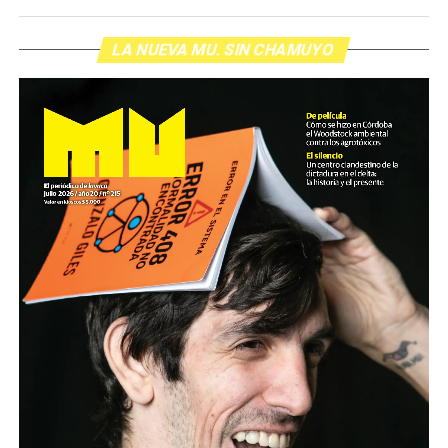
siempre, Pablo Marchetti que llega con música y con El
grito pelado.
(Escuchá el programa completo)
LA NUEVA MU. SIN CHAMUYO
Descargar los archivos de audio:
Bloque 1
/
Bloque 2
Foto: Nacho Yuchark
Descargar el programa
La reproducción de este programa es libre. Sólo tenés
que mandar un mail a
infolavaca@yahoo.com.ar
para
emitir todos los programas de Decí MU