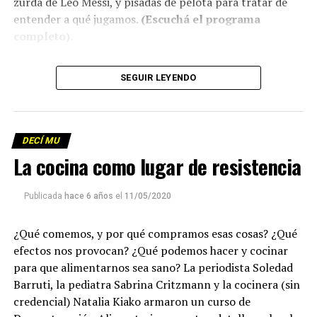
zurda de Leo Messi, y pisadas de pelota para tratar de
entender a qué jugamos.
(Escuchá el programa
completo)
.
Descargar los archivos de audio:
Bloque 1
/
Bloque 2
SEGUIR LEYENDO
Descargar el programa
La reproducción de este programa es libre. Sólo tenés
DECÍ MU
que mandar un mail a
infolavaca@yahoo.com.ar
para
La cocina como lugar de resistencia
emitir todos los programas de Decí MU
Publicada
hace 6 años
el
11/05/2020
¿Qué comemos, y por qué compramos esas cosas? ¿Qué
efectos nos provocan? ¿Qué podemos hacer y cocinar
para que alimentarnos sea sano? La periodista Soledad
Barruti, la pediatra Sabrina Critzmann y la cocinera (sin
credencial) Natalia Kiako armaron un curso de