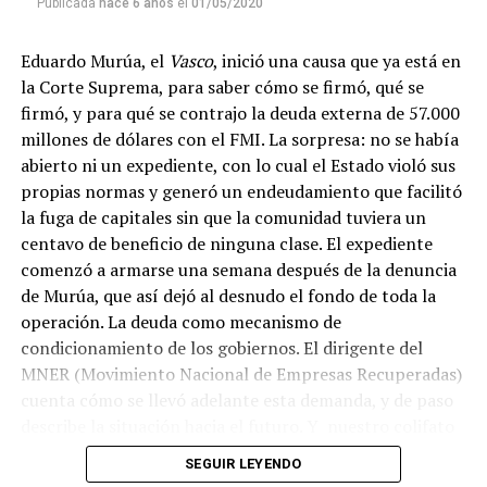
Publicada
hace 6 años
el
01/05/2020
Eduardo Murúa, el
Vasco
, inició una causa que ya está en
la Corte Suprema, para saber cómo se firmó, qué se
firmó, y para qué se contrajo la deuda externa de 57.000
millones de dólares con el FMI. La sorpresa: no se había
abierto ni un expediente, con lo cual el Estado violó sus
propias normas y generó un endeudamiento que facilitó
la fuga de capitales sin que la comunidad tuviera un
centavo de beneficio de ninguna clase. El expediente
comenzó a armarse una semana después de la denuncia
de Murúa, que así dejó al desnudo el fondo de toda la
operación. La deuda como mecanismo de
condicionamiento de los gobiernos. El dirigente del
MNER (Movimiento Nacional de Empresas Recuperadas)
cuenta cómo se llevó adelante esta demanda, y de paso
describe la situación hacia el futuro. Y nuestro colifato
de cabecera Hugo López va a dar una definición
SEGUIR LEYENDO
inolvidable sobre los normales y los anormales. Como