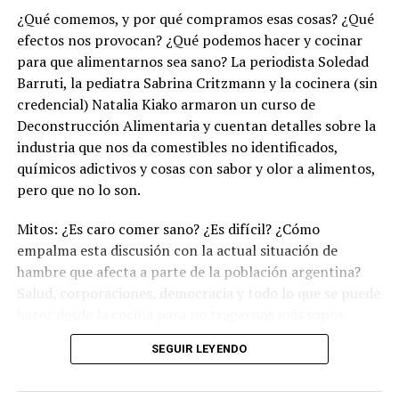
¿Qué comemos, y por qué compramos esas cosas? ¿Qué
efectos nos provocan? ¿Qué podemos hacer y cocinar
para que alimentarnos sea sano? La periodista Soledad
Barruti, la pediatra Sabrina Critzmann y la cocinera (sin
credencial) Natalia Kiako armaron un curso de
Deconstrucción Alimentaria y cuentan detalles sobre la
industria que nos da comestibles no identificados,
químicos adictivos y cosas con sabor y olor a alimentos,
pero que no lo son.
Mitos: ¿Es caro comer sano? ¿Es difícil? ¿Cómo
empalma esta discusión con la actual situación de
hambre que afecta a parte de la población argentina?
Salud, corporaciones, democracia y todo lo que se puede
hacer desde la cocina para no tragarnos más sapos.
(Escuchá el programa completo)
.
SEGUIR LEYENDO
Descargar los archivos de audio:
Bloque 1
/
Bloque 2