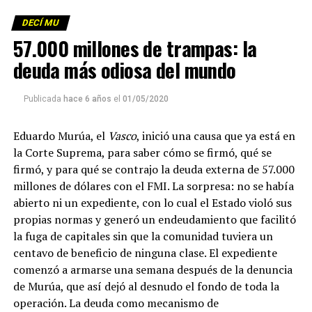
DECÍ MU
Foto: Martina Perosa
57.000 millones de trampas: la
Descargar el programa
La reproducción de este programa es libre. Sólo tenés
deuda más odiosa del mundo
que mandar un mail a
infolavaca@yahoo.com.ar
para
emitir todos los programas de Decí MU
Publicada
hace 6 años
el
01/05/2020
Eduardo Murúa, el
Vasco
, inició una causa que ya está en
la Corte Suprema, para saber cómo se firmó, qué se
firmó, y para qué se contrajo la deuda externa de 57.000
millones de dólares con el FMI. La sorpresa: no se había
abierto ni un expediente, con lo cual el Estado violó sus
propias normas y generó un endeudamiento que facilitó
la fuga de capitales sin que la comunidad tuviera un
centavo de beneficio de ninguna clase. El expediente
comenzó a armarse una semana después de la denuncia
de Murúa, que así dejó al desnudo el fondo de toda la
operación. La deuda como mecanismo de