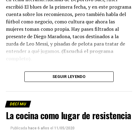
escribió El blues de la primera fecha, y en este programa
cuenta sobre los recomienzos, pero también habla del
fútbol como negocio, como cultura que ahora las
mujeres toman como propia. Hay pases filtrados al
presente de Diego Maradona, tacos destinados a la
zurda de Leo Messi, y pisadas de pelota para tratar de
entender a qué jugamos.
(Escuchá el programa
completo)
.
Descargar los archivos de audio:
Bloque 1
/
Bloque 2
SEGUIR LEYENDO
Descargar el programa
La reproducción de este programa es libre. Sólo tenés
DECÍ MU
que mandar un mail a
infolavaca@yahoo.com.ar
para
La cocina como lugar de resistencia
emitir todos los programas de Decí MU
Publicada
hace 6 años
el
11/05/2020