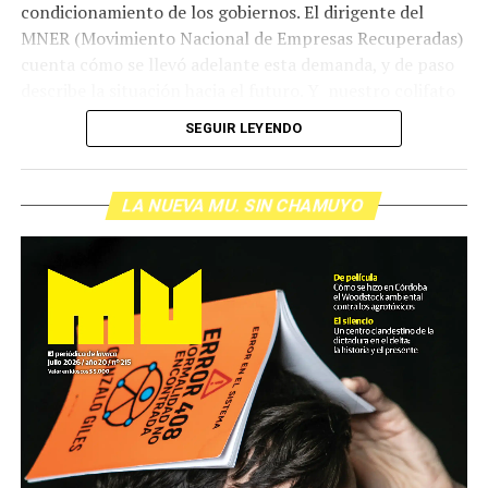
condicionamiento de los gobiernos. El dirigente del
MNER (Movimiento Nacional de Empresas Recuperadas)
cuenta cómo se llevó adelante esta demanda, y de paso
describe la situación hacia el futuro. Y nuestro colifato
de cabecera Hugo López va a dar una definición
SEGUIR LEYENDO
inolvidable sobre los normales y los anormales. Como
siempre, Pablo Marchetti que llega con música y con El
grito pelado.
(Escuchá el programa completo)
LA NUEVA MU. SIN CHAMUYO
Descargar los archivos de audio:
Bloque 1
/
Bloque 2
Foto: Nacho Yuchark
Descargar el programa
La reproducción de este programa es libre. Sólo tenés
que mandar un mail a
infolavaca@yahoo.com.ar
para
emitir todos los programas de Decí MU