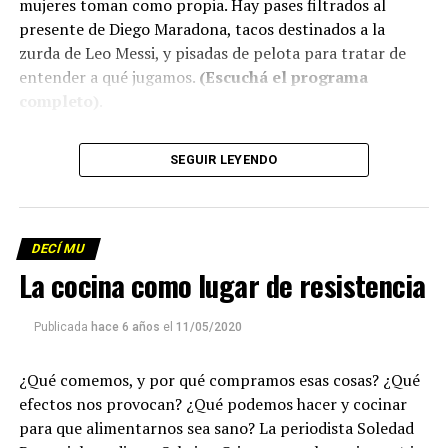
mujeres toman como propia. Hay pases filtrados al
presente de Diego Maradona, tacos destinados a la
zurda de Leo Messi, y pisadas de pelota para tratar de
entender a qué jugamos.
(Escuchá el programa
completo)
.
Descargar los archivos de audio:
Bloque 1
/
Bloque 2
SEGUIR LEYENDO
Descargar el programa
La reproducción de este programa es libre. Sólo tenés
DECÍ MU
que mandar un mail a
infolavaca@yahoo.com.ar
para
La cocina como lugar de resistencia
emitir todos los programas de Decí MU
Publicada
hace 6 años
el
11/05/2020
¿Qué comemos, y por qué compramos esas cosas? ¿Qué
efectos nos provocan? ¿Qué podemos hacer y cocinar
para que alimentarnos sea sano? La periodista Soledad