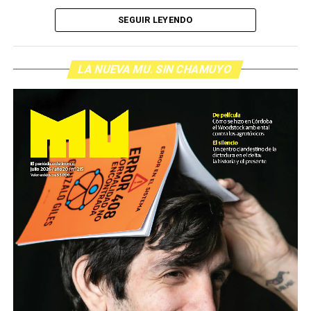
de cabecera Hugo López va a dar una definición
SEGUIR LEYENDO
inolvidable sobre los normales y los anormales. Como
siempre, Pablo Marchetti que llega con música y con El
grito pelado.
(Escuchá el programa completo)
LA NUEVA MU. SIN CHAMUYO
Descargar los archivos de audio:
Bloque 1
/
Bloque 2
Foto: Nacho Yuchark
Descargar el programa
La reproducción de este programa es libre. Sólo tenés
que mandar un mail a
infolavaca@yahoo.com.ar
para
emitir todos los programas de Decí MU