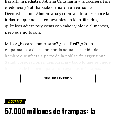
Barruti, la pediatra Sabrina Critzmann y la cocinera (sin
credencial) Natalia Kiako armaron un curso de
Deconstrucción Alimentaria y cuentan detalles sobre la
industria que nos da comestibles no identificados,
químicos adictivos y cosas con sabor y olor a alimentos,
pero que no lo son.
Mitos: ¿Es caro comer sano? ¿Es difícil? ¿Cómo
empalma esta discusión con la actual situación de
hambre que afecta a parte de la población argentina?
Salud, corporaciones, democracia y todo lo que se puede
hacer desde la cocina para no tragarnos más sapos.
(Escuchá el programa completo)
.
SEGUIR LEYENDO
Descargar los archivos de audio:
Bloque 1
/
Bloque 2
DECÍ MU
Foto: Martina Perosa
57.000 millones de trampas: la
Descargar el programa