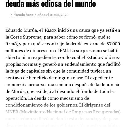
La reproducción de este programa es libre. Sólo tenés
deuda más odiosa del mundo
que mandar un mail a
infolavaca@yahoo.com.ar
para
emitir todos los programas de Decí MU
Publicada
hace 6 años
el
01/05/2020
Eduardo Murúa, el
Vasco
, inició una causa que ya está en
la Corte Suprema, para saber cómo se firmó, qué se
firmó, y para qué se contrajo la deuda externa de 57.000
millones de dólares con el FMI. La sorpresa: no se había
abierto ni un expediente, con lo cual el Estado violó sus
propias normas y generó un endeudamiento que facilitó
la fuga de capitales sin que la comunidad tuviera un
centavo de beneficio de ninguna clase. El expediente
comenzó a armarse una semana después de la denuncia
de Murúa, que así dejó al desnudo el fondo de toda la
operación. La deuda como mecanismo de
condicionamiento de los gobiernos. El dirigente del
MNER (Movimiento Nacional de Empresas Recuperadas)
cuenta cómo se llevó adelante esta demanda, y de paso
describe la situación hacia el futuro. Y nuestro colifato