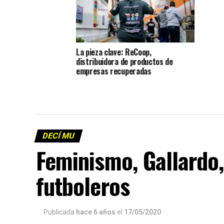
La pieza clave: ReCoop,
distribuidora de productos de
empresas recuperadas
DECÍ MU
Feminismo, Gallardo
futboleros
Publicada
hace 6 años
el
17/05/2020