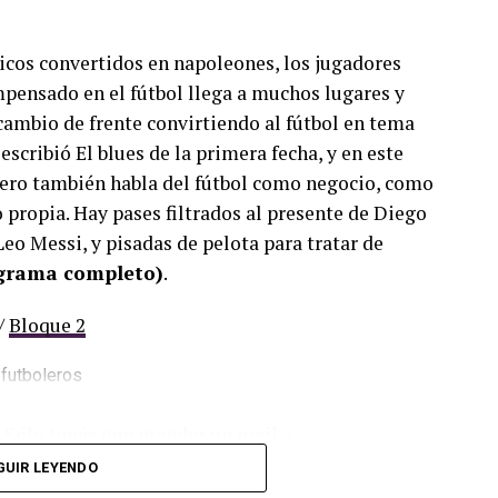
nicos convertidos en napoleones, los jugadores
mpensado en el fútbol llega a muchos lugares y
cambio de frente convirtiendo al fútbol en tema
escribió El blues de la primera fecha, y en este
ero también habla del fútbol como negocio, como
propia. Hay pases filtrados al presente de Diego
eo Messi, y pisadas de pelota para tratar de
ograma completo)
.
/
Bloque 2
. Sólo tenés que mandar un mail a
dos los programas de Decí MU
GUIR LEYENDO