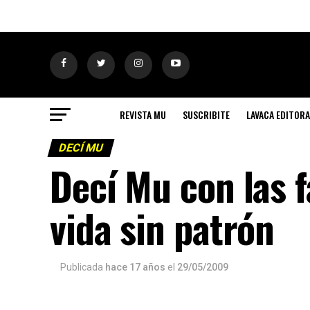
REVISTA MU
SUSCRIBITE
LAVACA EDITORA
DECÍ MU
Decí Mu con las f
vida sin patrón
Publicada
hace 17 años
el
29/05/2009