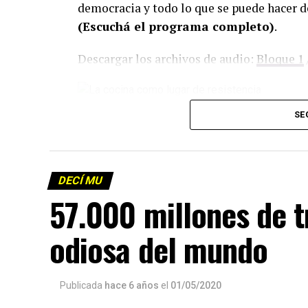
democracia y todo lo que se puede hacer d
(Escuchá el programa completo)
.
Descargar los archivos de audio:
Bloque 1
Foto: Martina Perosa
SE
Descargar el programa
La reproducción de este programa es libre
infolavaca@yahoo.com.ar
para emitir to
DECÍ MU
57.000 millones de 
odiosa del mundo
Publicada
hace 6 años
el
01/05/2020