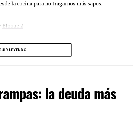
esde la cocina para no tragarnos más sapos.
/
Bloque 2
GUIR LEYENDO
. Sólo tenés que mandar un mail a
dos los programas de Decí MU
trampas: la deuda más