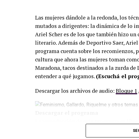
Las mujeres dándole a la redonda, los téc
mutados a dirigentes: la dinámica de lo i
Ariel Scher es de los que también hizo un 
literario. Además de Deportivo Saer, Ariel 
programa cuenta sobre los recomienzos, p
cultura que ahora las mujeres toman como 
Maradona, tacos destinados a la zurda de L
entender a qué jugamos.
(Escuchá el pr
Descargar los archivos de audio:
Bloque 1
Descargar el programa
La reproducción de este programa es libre
infolavaca@yahoo.com.ar
para emitir to
SE