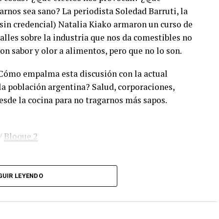
rnos sea sano? La periodista Soledad Barruti, la
(sin credencial) Natalia Kiako armaron un curso de
lles sobre la industria que nos da comestibles no
con sabor y olor a alimentos, pero que no lo son.
¿Cómo empalma esta discusión con la actual
la población argentina? Salud, corporaciones,
esde la cocina para no tragarnos más sapos.
/
Bloque 2
GUIR LEYENDO
. Sólo tenés que mandar un mail a
dos los programas de Decí MU