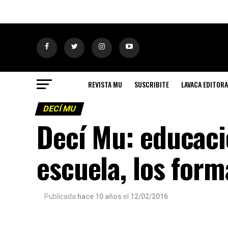
REVISTA MU
SUSCRIBITE
LAVACA EDITORA
DECÍ MU
Decí Mu: educaci
escuela, los form
Publicada
hace 10 años
el
12/02/2016