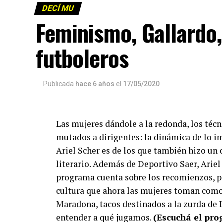
DECÍ MU
Feminismo, Gallardo
futboleros
Publicada
hace 6 años
el
17/05/2020
Las mujeres dándole a la redonda, los téc
mutados a dirigentes: la dinámica de lo i
Ariel Scher es de los que también hizo un 
literario. Además de Deportivo Saer, Ariel 
programa cuenta sobre los recomienzos, p
cultura que ahora las mujeres toman como 
Maradona, tacos destinados a la zurda de L
entender a qué jugamos.
(Escuchá el pr