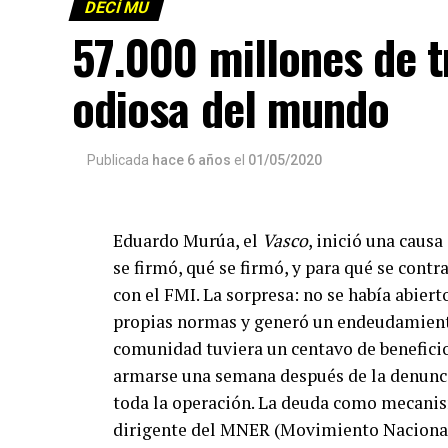
DECÍ MU
57.000 millones de 
odiosa del mundo
Publicada
hace 6 años
el
01/05/2020
Eduardo Murúa, el
Vasco
, inició una caus
se firmó, qué se firmó, y para qué se contr
con el FMI. La sorpresa: no se había abiert
propias normas y generó un endeudamiento 
comunidad tuviera un centavo de benefici
armarse una semana después de la denunci
toda la operación. La deuda como mecanis
dirigente del MNER (Movimiento Nacional