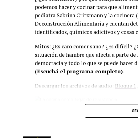
podemos hacer y cocinar para que alimenta
pediatra Sabrina Critzmann y la cocinera 
Deconstrucción Alimentaria y cuentan deta
identificados, químicos adictivos y cosas 
Mitos: ¿Es caro comer sano? ¿Es difícil? 
situación de hambre que afecta a parte de 
democracia y todo lo que se puede hacer d
(Escuchá el programa completo)
.
Descargar los archivos de audio:
Bloque 1
Foto: Martina Perosa
SE
Descargar el programa
La reproducción de este programa es libre
infolavaca@yahoo.com.ar
para emitir to