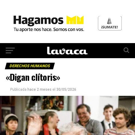
DERECHOS HUMANOS
«Digan clítoris»
Publicada
hace 2 meses
el
30/05/2026