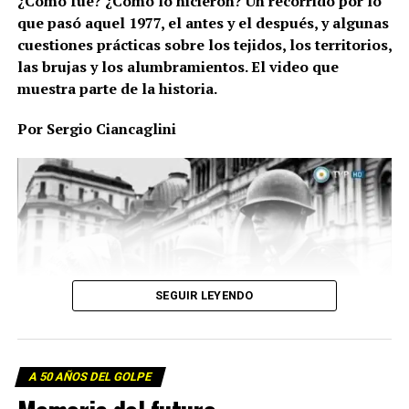
¿Cómo fue? ¿Cómo lo hicieron? Un recorrido por lo
que pasó aquel 1977, el antes y el después, y algunas
cuestiones prácticas sobre los tejidos, los territorios,
las brujas y los alumbramientos. El video que
muestra parte de la historia.
Por Sergio Ciancaglini
SEGUIR LEYENDO
A 50 AÑOS DEL GOLPE
La historia de las Madres de Plaza de Mayo.