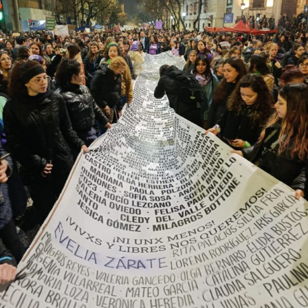
provee biodiversidad, y a una soberanía que se pierde río
abajo. Viaje en barco de MU desde el bajo delta
Descargar la Mu en PDF
bonaerense, para conocer y escuchar a isleños,
productores, docentes, ambientalistas y vecinos que
resisten otra avanzada sobre un territorio en disputa.
Por Francisco Pandolfi