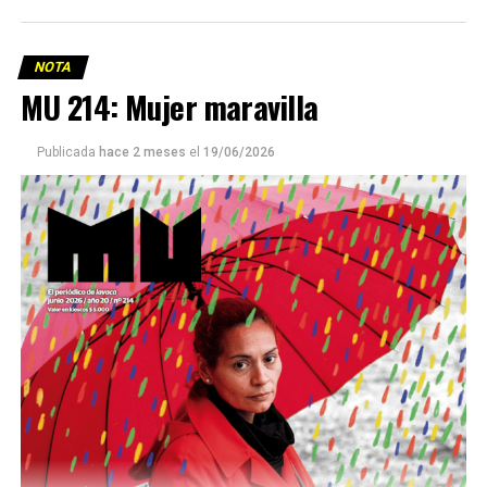
NOTA
MU 214: Mujer maravilla
Publicada
hace 2 meses
el
19/06/2026
Este número 215 de MU ☝️viene con doble tapa, que
podría ser una frase:
Sin chamuyo, a remarla.
Descargar la Mu en PDF