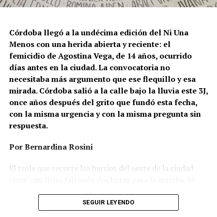
Córdoba llegó a la undécima edición del Ni Una
Menos con una herida abierta y reciente: el
femicidio de Agostina Vega, de 14 años, ocurrido
días antes en la ciudad. La convocatoria no
necesitaba más argumento que ese flequillo y esa
mirada. Córdoba salió a la calle bajo la lluvia este 3J,
once años después del grito que fundó esta fecha,
con la misma urgencia y con la misma pregunta sin
respuesta.
Por Bernardina Rosini
Ganar la vida
: La historia de (no)
El trole que recorre los barrios del oeste de la ciudad
ficción de Sabrina Ortiz
viene casi lleno faltando dos horas para la marcha. El
parabrisas anticipa el motivo: el rostro pequeño de
Agostina Vega, 14 años. Era fácil intuir que será una
SEGUIR LEYENDO
Su hijo Ciro tenía 120 veces más agrotóxicos que lo
marcha que desbordará una ciudad que expresa
“admisible”. Su hija Fiamma, 100 veces más; ella, 58.