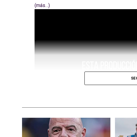
(más…)
SE