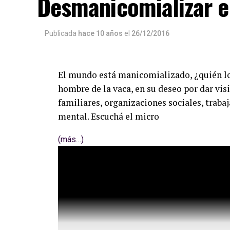
Desmanicomializar 
Publicada
hace 10 años
el
26/12/2016
El mundo está manicomializado, ¿quién l
hombre de la vaca, en su deseo por dar vis
familiares, organizaciones sociales, trabaj
mental. Escuchá el micro
(más…)