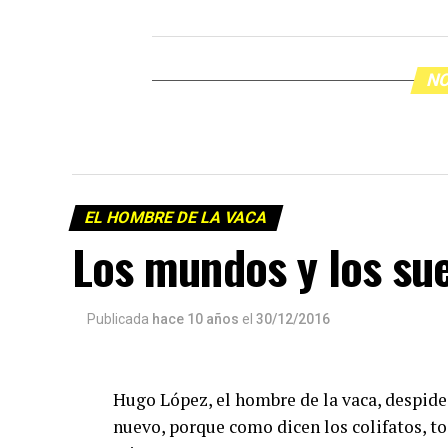
NO
EL HOMBRE DE LA VACA
Los mundos y los su
Publicada
hace 10 años
el
30/12/2016
Hugo López, el hombre de la vaca, despide
nuevo, porque como dicen los colifatos, to