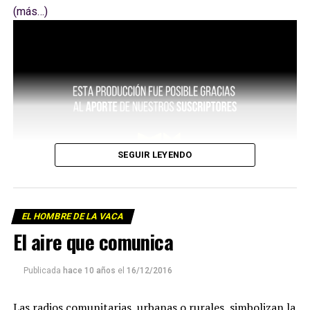
(más…)
SEGUIR LEYENDO
EL HOMBRE DE LA VACA
El aire que comunica
Publicada
hace 10 años
el
16/12/2016
Las radios comunitarias, urbanas o rurales, simbolizan la