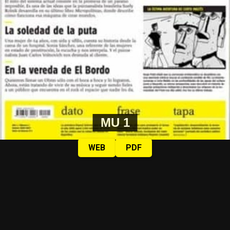
MU 1
WEB
PDF