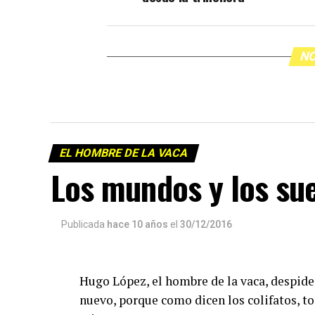
NO
EL HOMBRE DE LA VACA
Los mundos y los su
Publicada
hace 10 años
el
30/12/2016
Hugo López, el hombre de la vaca, despide
nuevo, porque como dicen los colifatos, to