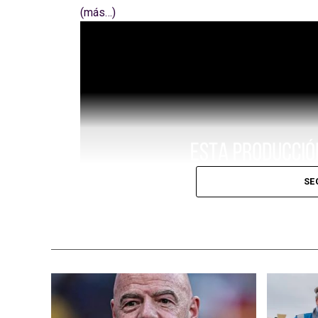
(más…)
SE