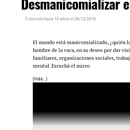
Desmanicomializar 
Publicada
hace 10 años
el
26/12/2016
El mundo está manicomializado, ¿quién l
hombre de la vaca, en su deseo por dar vis
familiares, organizaciones sociales, trabaj
mental. Escuchá el micro
(más…)