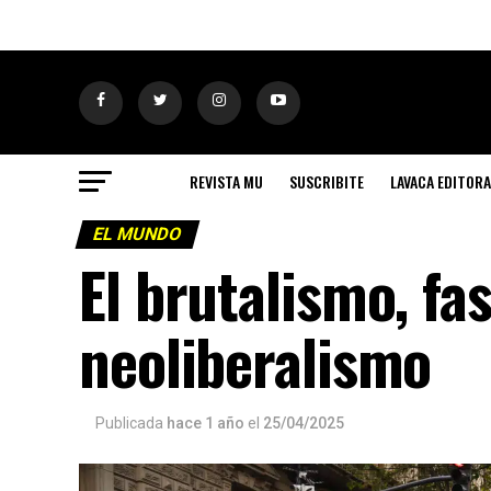
REVISTA MU
SUSCRIBITE
LAVACA EDITORA
EL MUNDO
El brutalismo, fa
neoliberalismo
Publicada
hace 1 año
el
25/04/2025