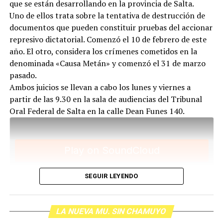
que se están desarrollando en la provincia de Salta.
Uno de ellos trata sobre la tentativa de destrucción de
documentos que pueden constituir pruebas del accionar
represivo dictatorial. Comenzó el 10 de febrero de este
año. El otro, considera los crímenes cometidos en la
denominada «Causa Metán» y comenzó el 31 de marzo
pasado.
Ambos juicios se llevan a cabo los lunes y viernes a
partir de las 9.30 en la sala de audiencias del Tribunal
Para descargar los archivos:
www.radiolavaca.org
Oral Federal de Salta en la calle Dean Funes 140.
El noticiero de los juicios es de reproducción libre y
gratuita para todas las emisoras que nos escriban a
infolavaca@yahoo.com.ar
SEGUIR LEYENDO
LA NUEVA MU. SIN CHAMUYO
Para descargar los archivos:
www.radiolavaca.org