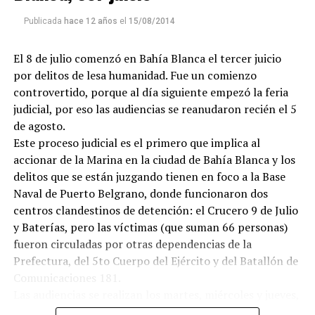
Publicada
hace 12 años
el
15/08/2014
El 8 de julio comenzó en Bahía Blanca el tercer juicio
por delitos de lesa humanidad. Fue un comienzo
controvertido, porque al día siguiente empezó la feria
judicial, por eso las audiencias se reanudaron recién el 5
de agosto.
Este proceso judicial es el primero que implica al
accionar de la Marina en la ciudad de Bahía Blanca y los
delitos que se están juzgando tienen en foco a la Base
Naval de Puerto Belgrano, donde funcionaron dos
centros clandestinos de detención: el Crucero 9 de Julio
y Baterías, pero las víctimas (que suman 66 personas)
fueron circuladas por otras dependencias de la
Prefectura, del 5to Cuerpo del Ejército y del Batallón de
Comunicaciones 181.
Las audiencias se realizan los martes, miércoles y jueves,
semana de por medio, desde las 9 hs en el Aula Magna de