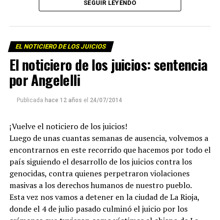
SEGUIR LEYENDO
la Universidad Nacional del Sur, Av. Colón 80, Bahía
Blanca.
EL NOTICIERO DE LOS JUICIOS
El noticiero de los juicios: sentencia
por Angelelli
Publicada
hace 12 años
el
24/07/2014
¡Vuelve el noticiero de los juicios!
Para descargar los archivos:
www.radiolavaca.org
Luego de unas cuantas semanas de ausencia, volvemos a
El noticiero de los juicios es de reproducción libre y
encontrarnos en este recorrido que hacemos por todo el
gratuita para todas las emisoras que nos escriban a
país siguiendo el desarrollo de los juicios contra los
infolavaca@yahoo.com.ar
genocidas, contra quienes perpetraron violaciones
masivas a los derechos humanos de nuestro pueblo.
Esta vez nos vamos a detener en la ciudad de La Rioja,
donde el 4 de julio pasado culminó el juicio por los