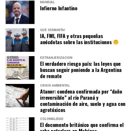
MUNDIAL
Infierno Infantino
QUÉ SEMANITA!
IA, FMI, FIFA y otras pequeñas
anécdotas sobre las instituciones
EXTRANJERIZACIÓN
El verdadero riesgo país: las leyes que
buscan seguir poniendo a la Argentina
de remate
CRISIS AMBIENTAL
Atanor: condena confirmada por “daño
irreversible” al río Paraná y
contaminación de aire, suelo y agua con
agrotóxicos
COLONIALIDAD
El documento británico que confirma el
robo petrolero en Malvinas