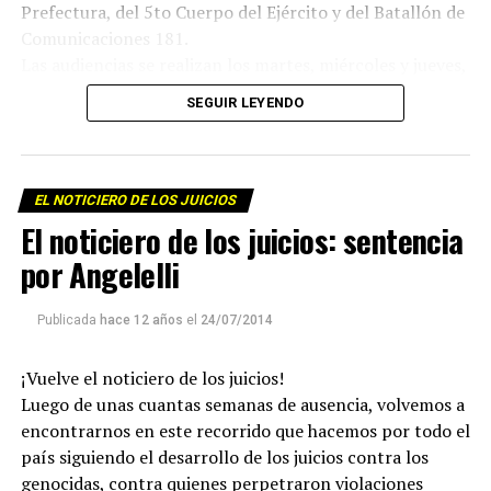
Prefectura, del 5to Cuerpo del Ejército y del Batallón de
Comunicaciones 181.
Las audiencias se realizan los martes, miércoles y jueves,
semana de por medio, desde las 9 hs en el Aula Magna de
SEGUIR LEYENDO
la Universidad Nacional del Sur, Av. Colón 80, Bahía
Blanca.
EL NOTICIERO DE LOS JUICIOS
El noticiero de los juicios: sentencia
por Angelelli
Publicada
hace 12 años
el
24/07/2014
¡Vuelve el noticiero de los juicios!
Para descargar los archivos:
www.radiolavaca.org
Luego de unas cuantas semanas de ausencia, volvemos a
El noticiero de los juicios es de reproducción libre y
encontrarnos en este recorrido que hacemos por todo el
gratuita para todas las emisoras que nos escriban a
país siguiendo el desarrollo de los juicios contra los
infolavaca@yahoo.com.ar
genocidas, contra quienes perpetraron violaciones