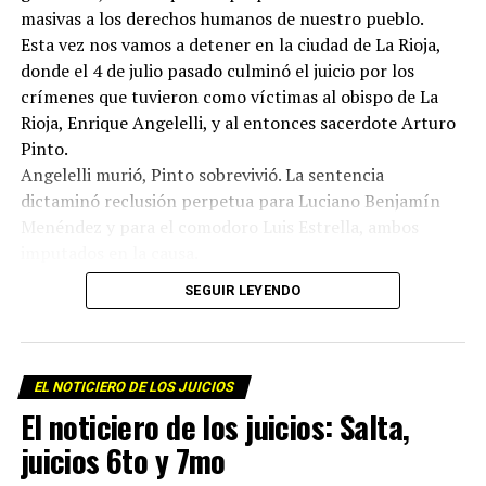
masivas a los derechos humanos de nuestro pueblo.
Esta vez nos vamos a detener en la ciudad de La Rioja,
donde el 4 de julio pasado culminó el juicio por los
crímenes que tuvieron como víctimas al obispo de La
Rioja, Enrique Angelelli, y al entonces sacerdote Arturo
Pinto.
Angelelli murió, Pinto sobrevivió. La sentencia
dictaminó reclusión perpetua para Luciano Benjamín
Menéndez y para el comodoro Luis Estrella, ambos
imputados en la causa.
Además del veredicto, lo interesante del proceso judicial
SEGUIR LEYENDO
fue que a lo largo de las audiencias, los testigos
historiaron no sólo lo sucedido en el asesinato del
obispo sino los meses, los años previos al hecho, tiempos
en los cuales empresarios terratenientes, políticos y
EL NOTICIERO DE LOS JUICIOS
militares persiguieron y acosaron a Angelelli, a los curas
El noticiero de los juicios: Salta,
Murias y Longeville, al laico Wenceslao Perdernera,
juicios 6to y 7mo
también asesinados por la dictadura y a tantos otros