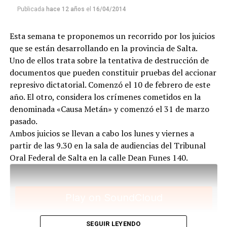
militantes populares. Por eso, en los ocho meses que
Publicada
hace 12 años
el
16/04/2014
duró el debate oral, se hizo historia de la lucha por la
tierra, por el agua, por el derecho a ir a la escuela, a
Esta semana te proponemos un recorrido por los juicios
trabajar, a tener techo, a organizarse.
que se están desarrollando en la provincia de Salta.
Uno de ellos trata sobre la tentativa de destrucción de
documentos que pueden constituir pruebas del accionar
represivo dictatorial. Comenzó el 10 de febrero de este
año. El otro, considera los crímenes cometidos en la
denominada «Causa Metán» y comenzó el 31 de marzo
pasado.
Ambos juicios se llevan a cabo los lunes y viernes a
partir de las 9.30 en la sala de audiencias del Tribunal
Para descargar los archivos:
www.radiolavaca.org
Oral Federal de Salta en la calle Dean Funes 140.
El noticiero de los juicios es de reproducción libre y
gratuita para todas las emisoras que nos escriban a
infolavaca@yahoo.com.ar
SEGUIR LEYENDO