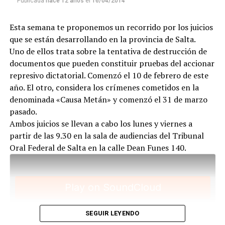
Publicada
hace 12 años
el
16/04/2014
duró el debate oral, se hizo historia de la lucha por la
tierra, por el agua, por el derecho a ir a la escuela, a
Esta semana te proponemos un recorrido por los juicios
trabajar, a tener techo, a organizarse.
que se están desarrollando en la provincia de Salta.
Uno de ellos trata sobre la tentativa de destrucción de
documentos que pueden constituir pruebas del accionar
represivo dictatorial. Comenzó el 10 de febrero de este
año. El otro, considera los crímenes cometidos en la
denominada «Causa Metán» y comenzó el 31 de marzo
pasado.
Ambos juicios se llevan a cabo los lunes y viernes a
partir de las 9.30 en la sala de audiencias del Tribunal
Para descargar los archivos:
www.radiolavaca.org
Oral Federal de Salta en la calle Dean Funes 140.
El noticiero de los juicios es de reproducción libre y
gratuita para todas las emisoras que nos escriban a
infolavaca@yahoo.com.ar
SEGUIR LEYENDO