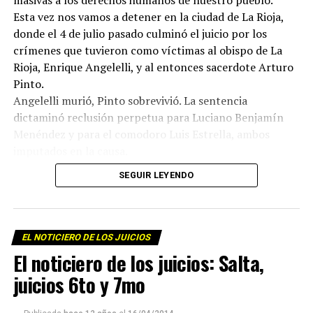
masivas a los derechos humanos de nuestro pueblo.
Esta vez nos vamos a detener en la ciudad de La Rioja,
donde el 4 de julio pasado culminó el juicio por los
crímenes que tuvieron como víctimas al obispo de La
Rioja, Enrique Angelelli, y al entonces sacerdote Arturo
Pinto.
Angelelli murió, Pinto sobrevivió. La sentencia
dictaminó reclusión perpetua para Luciano Benjamín
Menéndez y para el comodoro Luis Estrella, ambos
imputados en la causa.
Además del veredicto, lo interesante del proceso judicial
SEGUIR LEYENDO
fue que a lo largo de las audiencias, los testigos
historiaron no sólo lo sucedido en el asesinato del
obispo sino los meses, los años previos al hecho, tiempos
en los cuales empresarios terratenientes, políticos y
EL NOTICIERO DE LOS JUICIOS
militares persiguieron y acosaron a Angelelli, a los curas
El noticiero de los juicios: Salta,
Murias y Longeville, al laico Wenceslao Perdernera,
juicios 6to y 7mo
también asesinados por la dictadura y a tantos otros
militantes populares. Por eso, en los ocho meses que