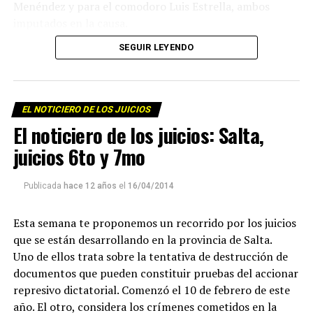
Menéndez y para el comodoro Luis Estrella, ambos
imputados en la causa.
Además del veredicto, lo interesante del proceso judicial
SEGUIR LEYENDO
fue que a lo largo de las audiencias, los testigos
historiaron no sólo lo sucedido en el asesinato del
obispo sino los meses, los años previos al hecho, tiempos
en los cuales empresarios terratenientes, políticos y
EL NOTICIERO DE LOS JUICIOS
militares persiguieron y acosaron a Angelelli, a los curas
El noticiero de los juicios: Salta,
Murias y Longeville, al laico Wenceslao Perdernera,
juicios 6to y 7mo
también asesinados por la dictadura y a tantos otros
militantes populares. Por eso, en los ocho meses que
Publicada
hace 12 años
el
16/04/2014
duró el debate oral, se hizo historia de la lucha por la
tierra, por el agua, por el derecho a ir a la escuela, a
Esta semana te proponemos un recorrido por los juicios
trabajar, a tener techo, a organizarse.
que se están desarrollando en la provincia de Salta.
Uno de ellos trata sobre la tentativa de destrucción de
documentos que pueden constituir pruebas del accionar
represivo dictatorial. Comenzó el 10 de febrero de este
año. El otro, considera los crímenes cometidos en la