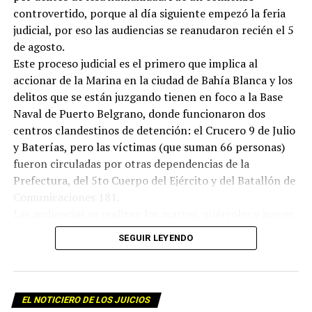
controvertido, porque al día siguiente empezó la feria
judicial, por eso las audiencias se reanudaron recién el 5
de agosto.
Este proceso judicial es el primero que implica al
accionar de la Marina en la ciudad de Bahía Blanca y los
delitos que se están juzgando tienen en foco a la Base
Naval de Puerto Belgrano, donde funcionaron dos
centros clandestinos de detención: el Crucero 9 de Julio
y Baterías, pero las víctimas (que suman 66 personas)
fueron circuladas por otras dependencias de la
Prefectura, del 5to Cuerpo del Ejército y del Batallón de
Comunicaciones 181.
Las audiencias se realizan los martes, miércoles y jueves,
semana de por medio, desde las 9 hs en el Aula Magna de
SEGUIR LEYENDO
la Universidad Nacional del Sur, Av. Colón 80, Bahía
Blanca.
EL NOTICIERO DE LOS JUICIOS