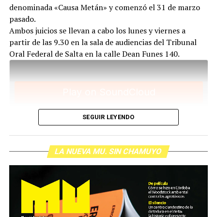
denominada «Causa Metán» y comenzó el 31 de marzo
pasado.
Ambos juicios se llevan a cabo los lunes y viernes a
partir de las 9.30 en la sala de audiencias del Tribunal
Para descargar los archivos:
www.radiolavaca.org
Oral Federal de Salta en la calle Dean Funes 140.
El noticiero de los juicios es de reproducción libre y
gratuita para todas las emisoras que nos escriban a
infolavaca@yahoo.com.ar
SEGUIR LEYENDO
LA NUEVA MU. SIN CHAMUYO
Para descargar los archivos:
www.radiolavaca.org
El noticiero de los juicios es de reproducción libre y
gratuita para todas las emisoras que nos escriban a
infolavaca@yahoo.com.ar