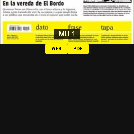
MU 1
WEB
PDF