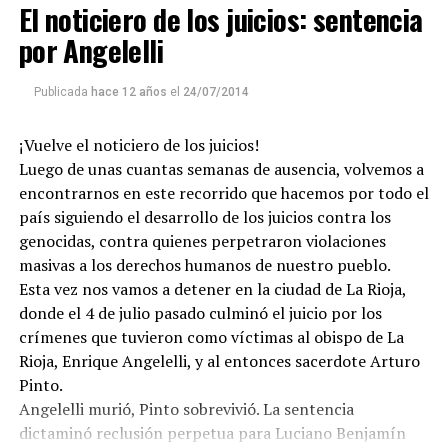
El noticiero de los juicios: sentencia
por Angelelli
Publicada
hace 12 años
el
24/07/2014
¡Vuelve el noticiero de los juicios!
Para descargar los archivos:
www.radiolavaca.org
Luego de unas cuantas semanas de ausencia, volvemos a
El noticiero de los juicios es de reproducción libre y
encontrarnos en este recorrido que hacemos por todo el
gratuita para todas las emisoras que nos escriban a
país siguiendo el desarrollo de los juicios contra los
infolavaca@yahoo.com.ar
genocidas, contra quienes perpetraron violaciones
masivas a los derechos humanos de nuestro pueblo.
Esta vez nos vamos a detener en la ciudad de La Rioja,
donde el 4 de julio pasado culminó el juicio por los
crímenes que tuvieron como víctimas al obispo de La
Rioja, Enrique Angelelli, y al entonces sacerdote Arturo
Pinto.
Angelelli murió, Pinto sobrevivió. La sentencia
dictaminó reclusión perpetua para Luciano Benjamín