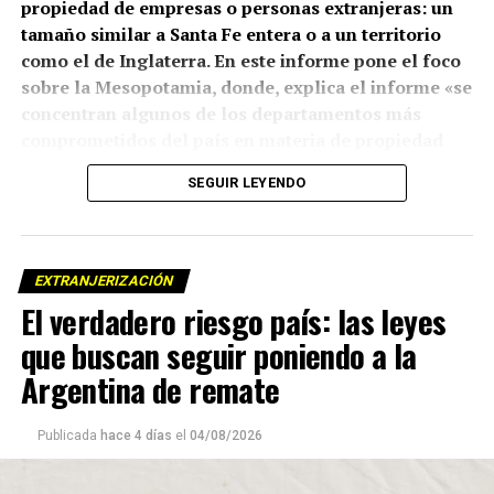
propiedad de empresas o personas extranjeras: un
tamaño similar a Santa Fe entera o a un territorio
como el de Inglaterra. En este informe pone el foco
sobre la Mesopotamia, donde, explica el informe «se
concentran algunos de los departamentos más
comprometidos del país en materia de propiedad
extranjera de la tierra.»
SEGUIR LEYENDO
Por Pablo Volkind, Matías Oberlin Molina, Julieta
Caggiano, Gabriela Elias, Micaela Medero Larrosa,
Maia Sol Ilutovich y Thomás Artopoulos
EXTRANJERIZACIÓN
El verdadero riesgo país: las leyes
Observatorio de Tierras
www.observatoriodetierras.ar
que buscan seguir poniendo a la
Argentina de remate
Mientras el oficialismo busca aprobar en el Senado, el
próximo 6 de agosto, el proyecto que denominaron “Ley
Publicada
hace 4 días
el
04/08/2026
de Inviolabilidad de la Propiedad Privada” que elimina -
entre otros aspectos-, los límites a la compra de tierras