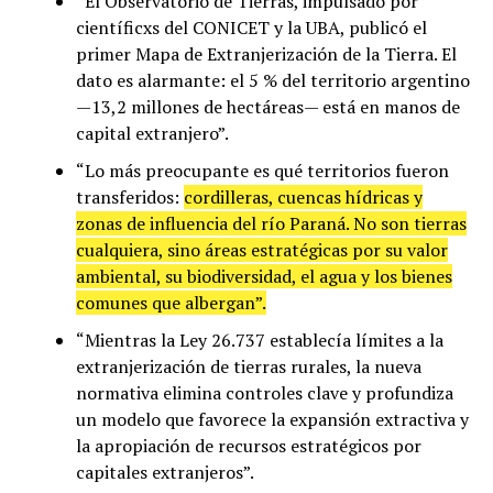
“El Observatorio de Tierras, impulsado por
científicxs del CONICET y la UBA, publicó el
primer Mapa de Extranjerización de la Tierra. El
dato es alarmante: el 5 % del territorio argentino
—13,2 millones de hectáreas— está en manos de
capital extranjero”.
“Lo más preocupante es qué territorios fueron
transferidos:
cordilleras, cuencas hídricas y
zonas de influencia del río Paraná. No son tierras
cualquiera, sino áreas estratégicas por su valor
ambiental, su biodiversidad, el agua y los bienes
comunes que albergan”.
“Mientras la Ley 26.737 establecía límites a la
extranjerización de tierras rurales, la nueva
normativa elimina controles clave y profundiza
un modelo que favorece la expansión extractiva y
la apropiación de recursos estratégicos por
capitales extranjeros”.