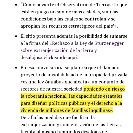
“Como advierte el Observatorio de Tierras: lo que
está en juego no son normas aisladas, sino las
condiciones bajo las cuales se controlan y se
apropian los recursos estratégicos del país’».
El sitio presenta además la posibilidad de sumarse
a la firma del
«Rechazo a la Ley de Sturzenegger
sobre extranjerización de la tierra y
desalojos».clickeando aquí.
En esa convocatoria se plantea que el llamado
proyecto de inviolabilicad de la propiedad privada
«es una ley ómnibus que afecta a un conjunto de
sectores de nuestra sociedad
poniendo en riesgo
la soberanía nacional, las capacidades estatales
para diseñar políticas públicas y el derecho a la
vivienda de millones de familias inquilinas».
Detalla las medidas que facilitan la
extranjerización y concentración de las tierras,
facilita al mismo tiempo los desalojos de