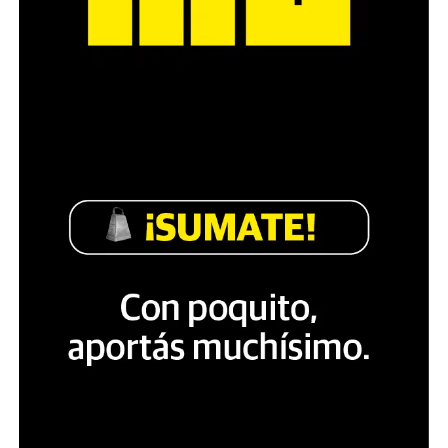
Entre Ríos: entre el Paraná y el
Uruguay, un mosaico de capitales
europeos
Entre Ríos, la provincia mesopotámica más austral de
las tres, tiene un nivel de extranjerización menor pero
no despreciable: 3,23% de su territorio, unas 247.000
hectáreas. Allí el capital extranjero está repartido entre
varias nacionalidades europeas y regionales: el uruguayo
encabeza el ranking con más de 44.000 hectáreas,
seguido por el italiano (40.700 hectáreas), el holandés
(36.000 hectáreas), el español (34.600 hectáreas) y el