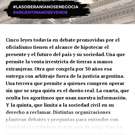
un claro predominio del chileno que controla
prácticamente ocho de cada diez hectáreas
extranjerizadas de la provincia.
Ese dato coincide con una empresa puntual: la firma
forestal chilena Arauco, que a través de distintas
Cinco leyes todavía en debate promovidas por el
sociedades vinculadas —entre ellas Alto Paraná S.A.— es
oficialismo tienen el alcance de hipotecar el
propietaria de más de 240.000 hectáreas en Misiones, lo
presente y el futuro del país y su sociedad. Una que
que la convierte en uno de los mayores propietarios
permite la venta irrestricta de tierras a manos
privados de tierra del país. Su negocio son las
extranjeras. Otra que congela por 30 años esa
plantaciones forestales de pino y eucalipto para la
entrega con arbitraje fuera de la justicia argentina.
producción de celulosa, un modelo de monocultivo a
Una tercera que permite a quienes compren operar
gran escala que desplaza la producción diversificada y el
sin que se sepa quién es el dueño real. La cuarta, que
arraigo de los pequeños productores misioneros.
oculta los agoritmos que usan nuestra información.
Y la quinta, que limita a la sociedad civil en su
No es casual dónde se concentra esa presencia. Los siete
derecho a reclamar. Distintas organizaciones
departamentos misioneros que tienen frente sobre el
plantean debates y preguntas para entender con
río Paraná —Posadas (Capital), Candelaria, San Ignacio,
claridad el verdadero riesgo país de estos días. La
Libertador General San Martín, Montecarlo, Eldorado e
semana próxima volverá a ser clave en el Congreso,