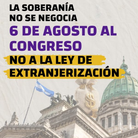
rurales por parte de capitales extranjeros, los datos
oficiales que analizamos y difundimos, muestran que el
proceso de extranjerización ya golpea con fuerza a un
corredor estratégico del país: la cuenca del río Paraná.
Misiones, Corrientes y Entre Ríos —las tres provincias
que se despliegan a lo largo de ese río, desde la Triple
Frontera hasta el Delta— concentran algunos de los
departamentos más comprometidos del país en materia
de propiedad extranjera de la tierra.
Misiones: la selva, el Paraná y el
capital chileno
Misiones es la provincia más extranjerizada de la región:
el 11,29% de su territorio —más de 325.750 hectáreas—
está en manos de capitales extranjeros. A diferencia de
otras provincias, donde la propiedad extranjera se
reparte entre varias nacionalidades, en Misiones existe