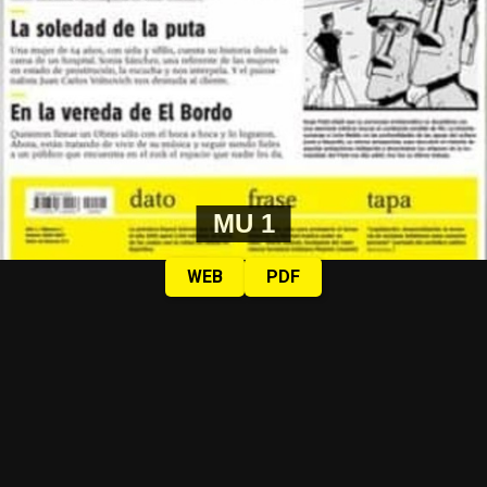
MU 1
WEB
PDF