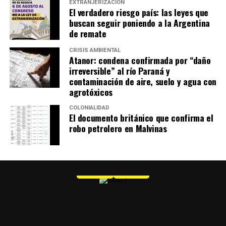
EXTRANJERIZACIÓN
El verdadero riesgo país: las leyes que
buscan seguir poniendo a la Argentina
de remate
CRISIS AMBIENTAL
Atanor: condena confirmada por “daño
irreversible” al río Paraná y
contaminación de aire, suelo y agua con
agrotóxicos
COLONIALIDAD
El documento británico que confirma el
robo petrolero en Malvinas
MU 1
WEB
PDF