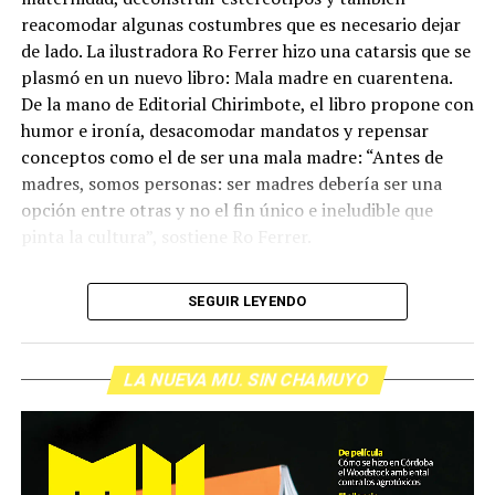
reacomodar algunas costumbres que es necesario dejar
de lado. La ilustradora Ro Ferrer hizo una catarsis que se
plasmó en un nuevo libro: Mala madre en cuarentena.
De la mano de Editorial Chirimbote, el libro propone con
humor e ironía, desacomodar mandatos y repensar
conceptos como el de ser una mala madre: “Antes de
madres, somos personas: ser madres debería ser una
opción entre otras y no el fin único e ineludible que
pinta la cultura”, sostiene Ro Ferrer.
En este nuevo programa de La que te parió, maternidad
SEGUIR LEYENDO
en cuarentena, cómo lidiar con la culpa y el humor
como herramienta de nuevas construcciones.
LA NUEVA MU. SIN CHAMUYO
Escuchá el programa completo y descargalo para tu
radio.
Descargar el archivo de audio