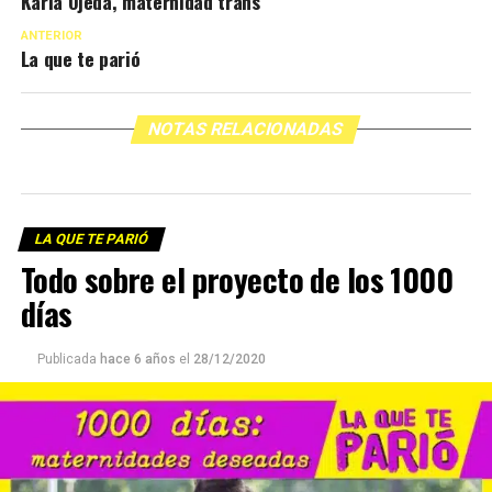
Karla Ojeda, maternidad trans
ANTERIOR
La que te parió
NOTAS RELACIONADAS
LA QUE TE PARIÓ
Todo sobre el proyecto de los 1000
días
Publicada
hace 6 años
el
28/12/2020