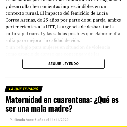
y desarrollar herramientas imprescindibles en un
contexto rurual. El impacto del femicidio de Lucía
Correa Arenas, de 25 años por parte de su pareja, ambxs
pertenecientes a la UTT, la urgencia de desbaratar la
cultura patriarcal y las salidas posibles que elaboran día
a día para mejorar la calidad de vida.
Y un refugio para mujeres en situacion de violencia
como espacio de abrazo que contenga y dé las
respuestas que le siguen exigiendo al Estado.
SEGUIR LEYENDO
Te invitamos a escuchar este nuevo episodio de LQTP
Escuchá el programa completo y descargalo para tu
radio.
LA QUE TE PARIÓ
Maternidad en cuarentena: ¿Qué es
Descargar el archivo de audio
ser una mala madre?
Publicada
hace 6 años
el
11/11/2020