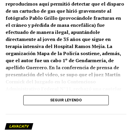
reproducimos aquí permitió detectar que el disparo
de un cartucho de gas que hirió gravemente al
fotógrafo Pablo Grillo (provocándole fracturas en
el cráneo y pérdida de masa encefálica) fue
efectuado de manera ilegal, apuntándole
directamente al joven de 35 años que sigue en
terapia intensiva del Hospital Ramos Mejía. La
organización Mapa de la Policía sostiene, además,
que el autor fue un cabo 1º de Gendarmería, de
apellido Guerrero. En la conferencia de prensa de
presentación del video, se supo que el juez Martín
Cormick del Juzgado en lo Contencioso
Administrativo Federal N°11, rechazó una cautelar
que había presentado el Centro de Estudios Legales
SEGUIR LEYENDO
y Sociales (CELS), que está intentando una
declaración de inconstitucionalidad del “protocolo
antipiquetes” implementado por el gobierno. Pero
lo que sí planteó Cormick es que “ante la
LAVACATV
proximidad de la marcha convocada para el