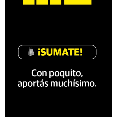
las normas supranacionales que constituyen la ley
suprema de nuestro país”.
Pablo y su trabajo como reportero gráfico. Hoy sigue en
terapia intensiva.
Luego indica que en uso de las facultades instructorias