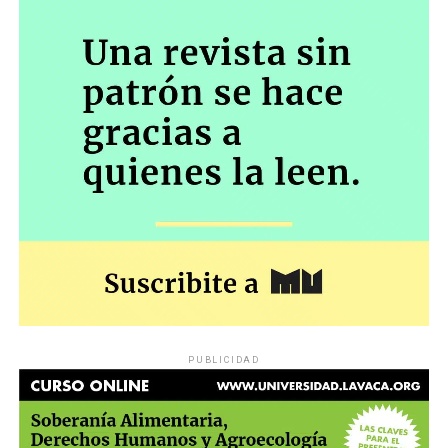
con arbitrariedad o ilegalidad manifiesta, los derechos o
garantías explícita o implícitamente reconocidas por la
Constitución Nacional, con excepción de la libertad
individual tutelada por el habeas corpus…» y en
resguardo de los derechos establecidos en la
Constitución Nacional”.
El miércoles será una nueva oportunidad para
comprobar hasta dónde el gobierno insiste en una
política que tiende a convertirá los jubilados en
marginados sociales, y para confirmar –en el caso del
poder judicial– cuál es la distancia entre las palabras y
los hechos.
PUBLICIDAD