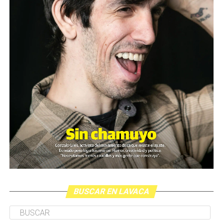
Cartucho como el que de dispararon a Pablo Grillo en la
manifestación del miércoles pasado.
El video fue presentado este lunes en la sede de ARGRA
(Asociación de Reporteros Gráficos de la Argentina)
junto al SiPreBa (Sindicato de Prensa de Buenos Aires).
Paralelamente, y según lo que estila el gobierno, la
ministra Bullrich presentó en la Casa Rosada una noticia
distractiva; el anuncio sobre un supuesto proyecto de
ley contra los barras brava del fútbol (más allá de la
generalizada desmentida sobre la presencia de barras en
la marcha del último miércoles).
BUSCAR EN LAVACA
Durante la conferencia en ARGRA Paula Litvachky, del
CELS, planteó que otras tres personas también habían
sido apuntadas a la cabeza por armas policiales pese a