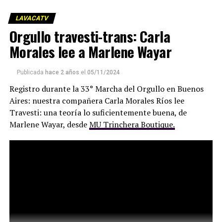
menos puede vivir para contarlo.
LAVACATV
Todo esto se produce en medio de una desertificación de
Orgullo travesti-trans: Carla
la actividad periodística, con medios y cuentapropistas
Morales lee a Marlene Wayar
que han hecho del callar y mentir un oficio altamente
remunerativo, y con grandes empresas que han
metamorfoseado la idea de comunicación para
Publicada
hace 2 años
el
05/11/2024
convertirse en sedes de operaciones políticas y negocios
Registro durante la 33° Marcha del Orgullo en Buenos
turbios.
Aires: nuestra compañera Carla Morales Ríos lee
Travesti: una teoría lo suficientemente buena, de
Marlene Wayar, desde
MU Trinchera Boutique.