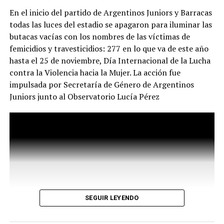
interna (o espionaje, o manipulación) que se ejerce
En el inicio del partido de Argentinos Juniors y Barracas
desde el gobierno. La mayor zozobra de la gestión
todas las luces del estadio se apagaron para iluminar las
Milei / Bullrich no parece provenir de los jubilados
butacas vacías con los nombres de las víctimas de
ni de la crisis social, sino de la presencia de un
femicidios y travesticidios: 277 en lo que va de este año
periodismo que simplemente intenta hacer su
hasta el 25 de noviembre, Día Internacional de la Lucha
trabajo y ejercer la libertad de expresión. El video
contra la Violencia hacia la Mujer. La acción fue
completo.
impulsada por Secretaría de Género de Argentinos
El video muestra las imágenes y explica de qué modo
Juniors junto al Observatorio Lucía Pérez
falseó la realidad la ministra de Seguridad Patricia
Bullrich al referirse (entre muchas otras falsedades) al
modo en el que fue herido el fotógrafo de 35 años Pablo
Grillo, a quien le apuntaron para dispararle un cartucho
metálico de gas lacrimógeno de unos 20 centímetros de
largo que le provocó fracturas en el cráneo y pérdida de
la masa encefálica. Hubo otros hechos, como la
detención de dos niños que salían de la escuela, o la
SEGUIR LEYENDO
agresión a la jubilada Beatriz Blanco (87 años) que
después de caer de nuca y perder el conocimiento, al