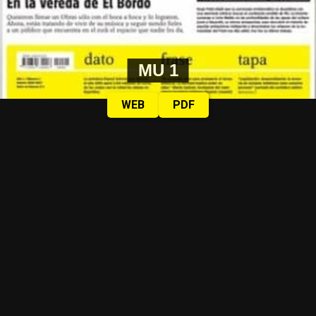
MU 1
WEB
PDF