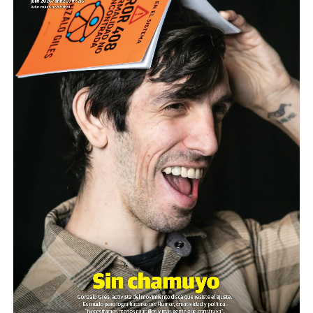
Cartucho como el que de dispararon a Pablo Grillo en la
manifestación del miércoles pasado.
El video fue presentado este lunes en la sede de ARGRA
(Asociación de Reporteros Gráficos de la Argentina)
junto al SiPreBa (Sindicato de Prensa de Buenos Aires).
Paralelamente, y según lo que estila el gobierno, la
ministra Bullrich presentó en la Casa Rosada una noticia
distractiva; el anuncio sobre un supuesto proyecto de
ley contra los barras brava del fútbol (más allá de la