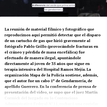
La reunión de material fílmico y fotográfico que
reproducimos aquí permitió detectar que el disparo
de un cartucho de gas que hirió gravemente al
fotógrafo Pablo Grillo (provocándole fracturas en
el cráneo y pérdida de masa encefálica) fue
efectuado de manera ilegal, apuntándole
directamente al joven de 35 años que sigue en
terapia intensiva del Hospital Ramos Mejía. La
organización Mapa de la Policía sostiene, además,
que el autor fue un cabo 1º de Gendarmería, de
apellido Guerrero. En la conferencia de prensa de
presentación del video, se supo que el juez Martín
Cormick del Juzgado en lo Contencioso
Administrativo Federal N°11, rechazó una cautelar