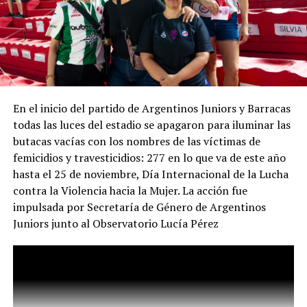
mientras el oficialismo informa que sostiene
reuniones para coordinar la represión de la marcha
del miércoles con la SIDE (Secretaría de Inteligencia
del Estado) que aparentemente responde a Santiago
Caputo, confirmando el ejercicio de “inteligencia”
interna (o espionaje, o manipulación) que se ejerce
En el inicio del partido de Argentinos Juniors y Barracas
desde el gobierno. La mayor zozobra de la gestión
todas las luces del estadio se apagaron para iluminar las
Milei / Bullrich no parece provenir de los jubilados
butacas vacías con los nombres de las víctimas de
ni de la crisis social, sino de la presencia de un
femicidios y travesticidios: 277 en lo que va de este año
periodismo que simplemente intenta hacer su
hasta el 25 de noviembre, Día Internacional de la Lucha
trabajo y ejercer la libertad de expresión. El video
contra la Violencia hacia la Mujer. La acción fue
completo.
impulsada por Secretaría de Género de Argentinos
El video muestra las imágenes y explica de qué modo
Juniors junto al Observatorio Lucía Pérez
falseó la realidad la ministra de Seguridad Patricia
Bullrich al referirse (entre muchas otras falsedades) al
modo en el que fue herido el fotógrafo de 35 años Pablo
Grillo, a quien le apuntaron para dispararle un cartucho
metálico de gas lacrimógeno de unos 20 centímetros de