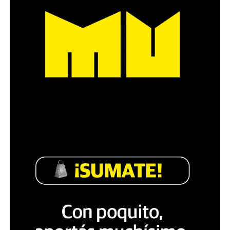
El juez Martín Cormik efectivamente planteó que “el
Tribunal no desconoce ni es impasible a los desgraciados
hechos de público conocimiento sucedidos el 12/03/25
que no aparecen adecuados a los principios
republicanos que consagra la Constitución Nacional y
las normas supranacionales que constituyen la ley
suprema de nuestro país”.