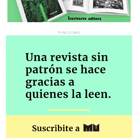
planteo de inconstitucionalidad de la Resolución 943/23
(Protocolo de Seguridad)”.
«Esto así vista la finalidad de la acción de amparo que ‘…
todo acto u omisión de autoridad pública que, en forma
PUBLICIDAD
actual o inminente, lesione, restrinja, altere o amenace,
con arbitrariedad o ilegalidad manifiesta, los derechos o
garantías explícita o implícitamente reconocidas por la
Constitución Nacional, con excepción de la libertad
individual tutelada por el habeas corpus…» y en
resguardo de los derechos establecidos en la
Constitución Nacional”.
El miércoles será una nueva oportunidad para
comprobar hasta dónde el gobierno insiste en una
política que tiende a convertirá los jubilados en
marginados sociales, y para confirmar –en el caso del
poder judicial– cuál es la distancia entre las palabras y
los hechos.