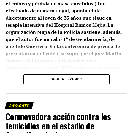
el cráneo y pérdida de masa encefálica) fue
efectuado de manera ilegal, apuntándole
directamente al joven de 35 años que sigue en
terapia intensiva del Hospital Ramos Mejía. La
organización Mapa de la Policía sostiene, además,
que el autor fue un cabo 1º de Gendarmería, de
apellido Guerrero. En la conferencia de prensa de
presentación del video, se supo que el juez Martín
Cormick del Juzgado en lo Contencioso
Administrativo Federal N°11, rechazó una cautelar
que había presentado el Centro de Estudios Legales
SEGUIR LEYENDO
y Sociales (CELS), que está intentando una
declaración de inconstitucionalidad del “protocolo
antipiquetes” implementado por el gobierno. Pero
lo que sí planteó Cormick es que “ante la
LAVACATV
proximidad de la marcha convocada para el
Conmovedora acción contra los
miércoles 19/03/25, que genera en los solicitantes la
femicidios en el estadio de
incertidumbre acerca de que los hechos ya
acontecidos puedan volver a repetirse, corresponde