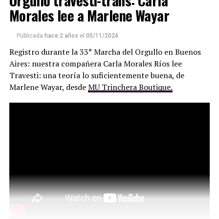
Morales lee a Marlene Wayar
que han hecho del callar y mentir un oficio altamente
remunerativo, y con grandes empresas que han
metamorfoseado la idea de comunicación para
Publicada
hace 2 años
el
05/11/2024
convertirse en sedes de operaciones políticas y negocios
Registro durante la 33° Marcha del Orgullo en Buenos
turbios.
Aires: nuestra compañera Carla Morales Ríos lee
Travesti: una teoría lo suficientemente buena, de
Marlene Wayar, desde
MU Trinchera Boutique.