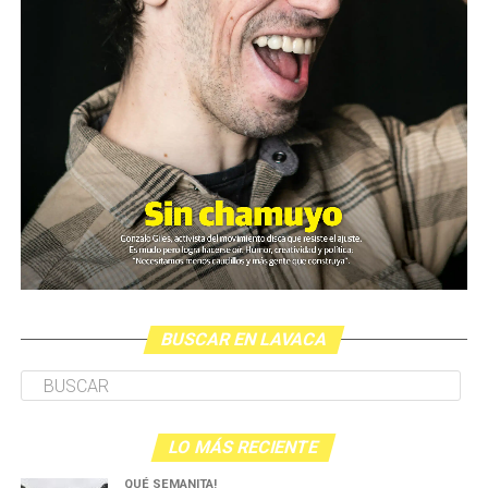
manifestación del miércoles pasado.
El video fue presentado este lunes en la sede de ARGRA
(Asociación de Reporteros Gráficos de la Argentina)
junto al SiPreBa (Sindicato de Prensa de Buenos Aires).
Paralelamente, y según lo que estila el gobierno, la
ministra Bullrich presentó en la Casa Rosada una noticia
distractiva; el anuncio sobre un supuesto proyecto de
ley contra los barras brava del fútbol (más allá de la
generalizada desmentida sobre la presencia de barras en
la marcha del último miércoles).
BUSCAR EN LAVACA
Durante la conferencia en ARGRA Paula Litvachky, del
CELS, planteó que otras tres personas también habían
sido apuntadas a la cabeza por armas policiales pese a
que se estipula el peligro mortal que implica esa forma
LO MÁS RECIENTE
de disparo.
QUÉ SEMANITA!