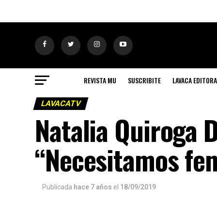
REVISTA MU
SUSCRIBITE
LAVACA EDITORA
LAVACATV
Natalia Quiroga D
“Necesitamos fem
Publicada
hace 7 años
el
18/09/2019