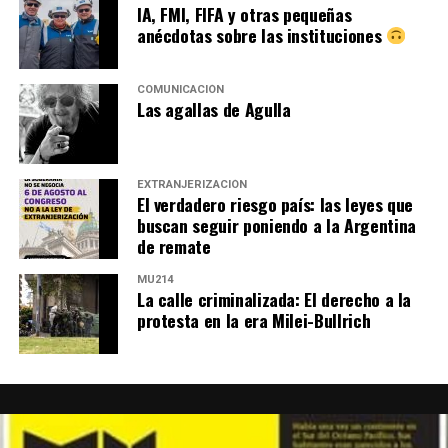
IA, FMI, FIFA y otras pequeñas
anécdotas sobre las instituciones
Walter saluda con un beso, sonríe y se mete en la
marcha.
COMUNICACIÓN
Las agallas de Agulla
EXTRANJERIZACIÓN
El verdadero riesgo país: las leyes que
buscan seguir poniendo a la Argentina
de remate
MU214
La calle criminalizada: El derecho a la
protesta en la era Milei-Bullrich