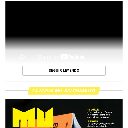
situación del país. Por ejemplo, después de la represión
del 12 de marzo del 2025, cuando las fuerzas de
seguridad casi asesinan a Pablo Grillo de un disparo en la
cabeza, Martínez compartió un posteo: “Qué vergüenza
y qué impotencia que se metan así con los jubilados”.
SEGUIR LEYENDO
LA NUEVA MU. SIN CHAMUYO
Silvia y su lata de percusión, sus carteles, su sonrisa