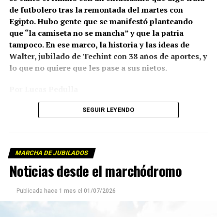
de futbolero tras la remontada del martes con
Egipto. Hubo gente que se manifestó planteando
que “la camiseta no se mancha” y que la patria
tampoco. En ese marco, la historia y las ideas de
Walter, jubilado de Techint con 38 años de aportes, y
lo que no quiere que les pase a sus nietos.
Por Lucas Pedulla
Fotos: Juan Valeiro y Tadeo Bourbon/lavaca.org
SEGUIR LEYENDO
MARCHA DE JUBILADOS
Noticias desde el marchódromo
Publicada
hace 1 mes
el
01/07/2026