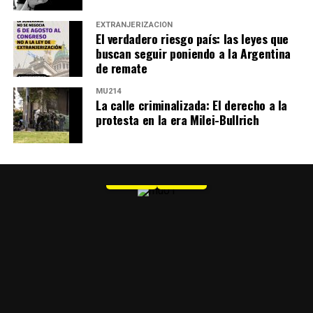
EXTRANJERIZACIÓN
El verdadero riesgo país: las leyes que
buscan seguir poniendo a la Argentina
de remate
MU214
La calle criminalizada: El derecho a la
protesta en la era Milei-Bullrich
MU 1
WEB
PDF