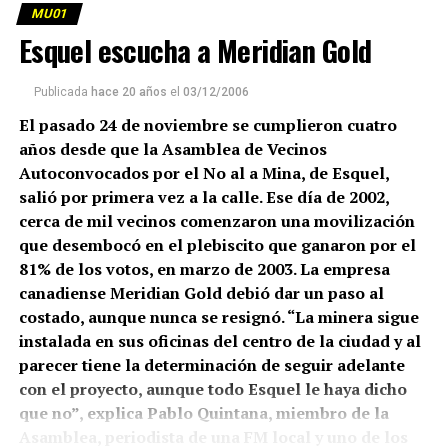
MU01
Esquel escucha a Meridian Gold
Publicada
hace 20 años
el
03/12/2006
El pasado 24 de noviembre se cumplieron cuatro
años desde que la Asamblea de Vecinos
Autoconvocados por el No al a Mina, de Esquel,
salió por primera vez a la calle. Ese día de 2002,
cerca de mil vecinos comenzaron una movilización
que desembocó en el plebiscito que ganaron por el
81% de los votos, en marzo de 2003. La empresa
canadiense Meridian Gold debió dar un paso al
costado, aunque nunca se resignó. “La minera sigue
instalada en sus oficinas del centro de la ciudad y al
parecer tiene la determinación de seguir adelante
con el proyecto, aunque todo Esquel le haya dicho
que no”, explica Pablo Quintana, miembro de la
Asamblea, periodista de una FM local y uno de los