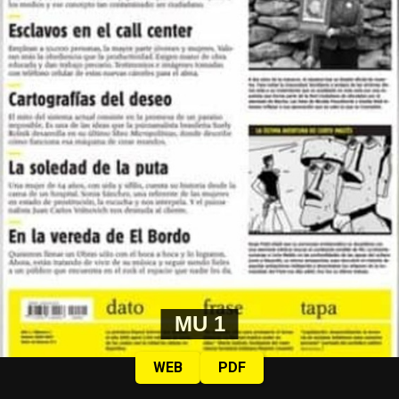
MU 1
WEB
PDF