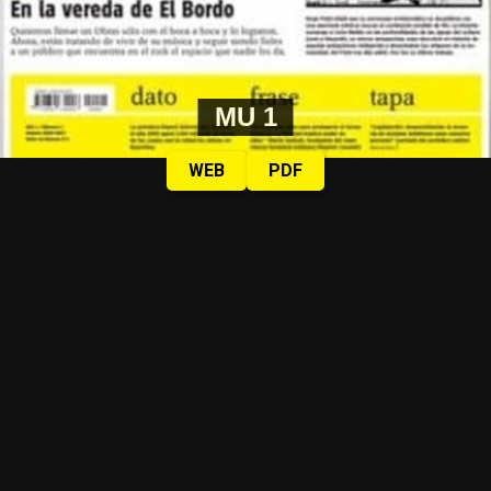
MU 1
WEB
PDF