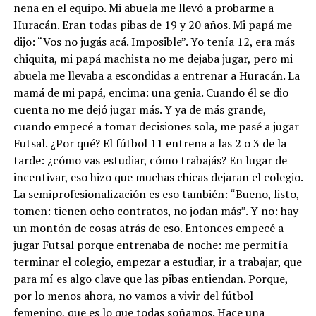
nena en el equipo. Mi abuela me llevó a probarme a
Huracán. Eran todas pibas de 19 y 20 años. Mi papá me
dijo: “Vos no jugás acá. Imposible”. Yo tenía 12, era más
chiquita, mi papá machista no me dejaba jugar, pero mi
abuela me llevaba a escondidas a entrenar a Huracán. La
mamá de mi papá, encima: una genia. Cuando él se dio
cuenta no me dejó jugar más. Y ya de más grande,
cuando empecé a tomar decisiones sola, me pasé a jugar
Futsal. ¿Por qué? El fútbol 11 entrena a las 2 o 3 de la
tarde: ¿cómo vas estudiar, cómo trabajás? En lugar de
incentivar, eso hizo que muchas chicas dejaran el colegio.
La semiprofesionalización es eso también: “Bueno, listo,
tomen: tienen ocho contratos, no jodan más”. Y no: hay
un montón de cosas atrás de eso. Entonces empecé a
jugar Futsal porque entrenaba de noche: me permitía
terminar el colegio, empezar a estudiar, ir a trabajar, que
para mí es algo clave que las pibas entiendan. Porque,
por lo menos ahora, no vamos a vivir del fútbol
femenino, que es lo que todas soñamos. Hace una