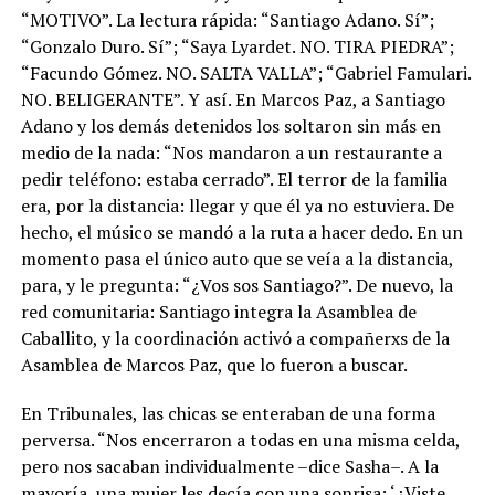
“MOTIVO”. La lectura rápida: “Santiago Adano. Sí”;
“Gonzalo Duro. Sí”; “Saya Lyardet. NO. TIRA PIEDRA”;
“Facundo Gómez. NO. SALTA VALLA”; “Gabriel Famulari.
NO. BELIGERANTE”. Y así. En Marcos Paz, a Santiago
Adano y los demás detenidos los soltaron sin más en
medio de la nada: “Nos mandaron a un restaurante a
pedir teléfono: estaba cerrado”. El terror de la familia
era, por la distancia: llegar y que él ya no estuviera. De
hecho, el músico se mandó a la ruta a hacer dedo. En un
momento pasa el único auto que se veía a la distancia,
para, y le pregunta: “¿Vos sos Santiago?”. De nuevo, la
red comunitaria: Santiago integra la Asamblea de
Caballito, y la coordinación activó a compañerxs de la
Asamblea de Marcos Paz, que lo fueron a buscar.
En Tribunales, las chicas se enteraban de una forma
perversa. “Nos encerraron a todas en una misma celda,
pero nos sacaban individualmente –dice Sasha–. A la
mayoría, una mujer les decía con una sonrisa: ‘¿Viste