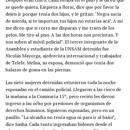
Después eran cinco. Cami estaba en el piso y le dicen que
se quede quieta. Empieza a llorar, dice que por favor la
dejen ir porque tenía dos hijos, y le gritan: ‘Negra sucia
de mierda, si te importan tus hijos no estarías acá’. A mí
me dicen que si corro me disparan y me traen de los
pelos. Me tiro al piso. A las dos horas nos precintan. Y
nos suben al móvil policial”. El tercer integrante de la
Asamblea y estudiante de la UNSAM detenido fue
Nicolás Mayorga, ajedrecista internacional y trabajador
de Telefe. Melisa, su esposa, denunció que tenía dos
balazos de goma en las piernas.
Las siete mujeres detenidas estuvieron toda la noche
esposadas en el camión policial. Llegaron a las cinco de
la mañana a la Comisaría 15º, pero recién les dieron
ingreso a las ocho por presiones de organismos de
derechos humanos. Siguieron esposadas, pero en un
pasillo. “La alcaidía no tenía agua ni para ir al baño”,
dice Sasha. Cada tanto ingresaban bidones desde el